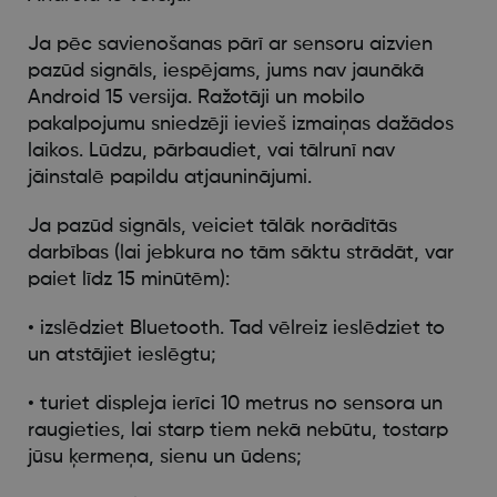
Ja pēc savienošanas pārī ar sensoru aizvien
pazūd signāls, iespējams, jums nav jaunākā
Android 15 versija. Ražotāji un mobilo
pakalpojumu sniedzēji ievieš izmaiņas dažādos
laikos. Lūdzu, pārbaudiet, vai tālrunī nav
jāinstalē papildu atjauninājumi.
Ja pazūd signāls, veiciet tālāk norādītās
darbības (lai jebkura no tām sāktu strādāt, var
paiet līdz 15 minūtēm):
• izslēdziet Bluetooth. Tad vēlreiz ieslēdziet to
un atstājiet ieslēgtu;
• turiet displeja ierīci 10 metrus no sensora un
raugieties, lai starp tiem nekā nebūtu, tostarp
jūsu ķermeņa, sienu un ūdens;