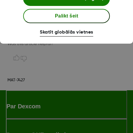
vairs nav saderīga) ar jūsu tālruni vai tālruņa operētājsistēmu
(OS). Ziņojumā var būt norādīts atjauninājumu termiņš.
Palikt šeit
Android ir Google LLC preču zīme.
Skatīt globālās vietnes
Was this article helpful?
MAT-7427
Par Dexcom