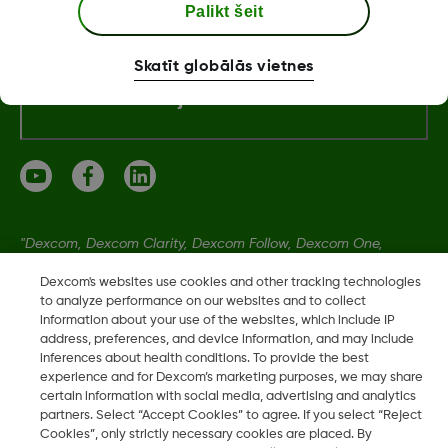
Dexcom ONE+ veikals
Palikt šeit
Skatīt globālās vietnes
Vairāk informācijas
"Dexcom, Dexcom Clarity, Dexcom Follow, Dexcom One,
Dexcom Share, Share ir Dexcom, Inc. reģistrētas preču zīmes
Dexcom's websites use cookies and other tracking technologies
ASV un var tikt reģistrētas citās valstīs."
to analyze performance on our websites and to collect
information about your use of the websites, which include IP
address, preferences, and device information, and may include
LBL021664 Rev001
inferences about health conditions. To provide the best
experience and for Dexcom’s marketing purposes, we may share
certain information with social media, advertising and analytics
partners. Select “Accept Cookies” to agree. If you select “Reject
©
2026 Dexcom, Inc. Visas tiesības paturētas.
Cookies”, only strictly necessary cookies are placed. By