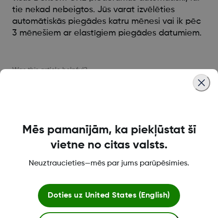
tie nekad nebeigtos. Jūs varat izvēlēties
automātiskās piegādes katru mēnesi vai ik pēc
3 mēnešiem ar elastīgiem piegādes datumiem.
Was this article helpful?
Mēs pamanījām, ka piekļūstat šī
LBL021664 Rev001
vietne no citas valsts.
Neuztraucieties—mēs par jums parūpēsimies.
Par Dexcom
Doties uz
United States (English)