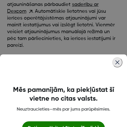
atjaunināšanas pārbaudiet
saderību ar
Dexcom
. Automātiskie lietotnes vai jūsu
ierīces operētājsistēmas atjauninājumi var
mainīt iestatījumus vai izslēgt lietotni. Vienmēr
veiciet atjauninājumus manuālajā režīmā un
pēc tam pārliecinieties, ka ierīces iestatījumi ir
pareizi.
Was this article helpful?
Mēs pamanījām, ka piekļūstat šī
vietne no citas valsts.
LBL021329 Rev001
Neuztraucieties—mēs par jums parūpēsimies.
Par Dexcom