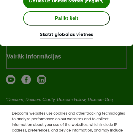
Doties uz
United States (English)
Palikt šeit
Dexcom ONE+ veikals
Skatīt globālās vietnes
Vairāk informācijas
"Dexcom, Dexcom Clarity, Dexcom Follow, Dexcom One,
Dexcom Share, Share ir Dexcom, Inc. reģistrētas preču zīmes
Dexcom's websites use cookies and other tracking technologies
ASV un var tikt reģistrētas citās valstīs."
to analyze performance on our websites and to collect
information about your use of the websites, which include IP
address, preferences, and device information, and may include
LBL021329 Rev001