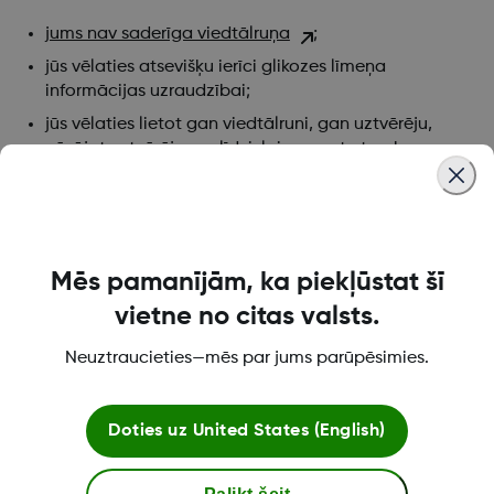
jums nav saderīga viedtālruņa
;
jūs vēlaties atsevišķu ierīci glikozes līmeņa
informācijas uzraudzībai;
jūs vēlaties lietot gan viedtālruni, gan uztvērēju,
nēsājot uztvērēju sev līdzi, lai saņemtu trauksmes
reizēs, kad tālrunī nevēlaties saņemt zvanus vai
paziņojumus.
Mēs pamanījām, ka piekļūstat šī
Was this article helpful?
vietne no citas valsts.
Neuztraucieties—mēs par jums parūpēsimies.
Par Dexcom
Doties uz
United States (English)