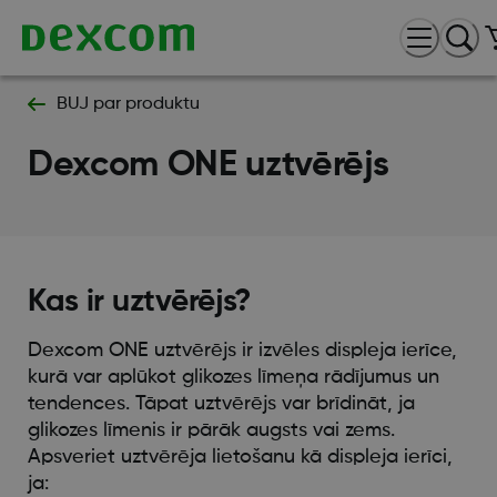
BUJ par produktu
Dexcom ONE uztvērējs
Kas ir uztvērējs?
Dexcom ONE uztvērējs ir izvēles displeja ierīce,
kurā var aplūkot glikozes līmeņa rādījumus un
tendences. Tāpat uztvērējs var brīdināt, ja
glikozes līmenis ir pārāk augsts vai zems.
Apsveriet uztvērēja lietošanu kā displeja ierīci,
ja: