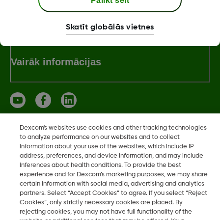
Palikt šeit
Dexcom ONE+ veikals
Skatīt globālās vietnes
Vairāk informācijas
Dexcom's websites use cookies and other tracking technologies
"Dexcom, Dexcom Clarity, Dexcom Follow, Dexcom One,
to analyze performance on our websites and to collect
Dexcom Share, Share ir Dexcom, Inc. reģistrētas preču zīmes
information about your use of the websites, which include IP
address, preferences, and device information, and may include
ASV un var tikt reģistrētas citās valstīs."
inferences about health conditions. To provide the best
experience and for Dexcom’s marketing purposes, we may share
certain information with social media, advertising and analytics
partners. Select “Accept Cookies” to agree. If you select “Reject
©
2026 Dexcom, Inc. Visas tiesības paturētas.
Cookies”, only strictly necessary cookies are placed. By
rejecting cookies, you may not have full functionality of the