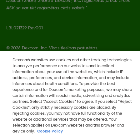
Dexcom Share, Share ir Dexcom, Inc. reģistrētas preču zīmes
ASV un var tikt reģistrētas citās valstīs."
LBL021329 Rev001
©
2026 Dexcom, Inc. Visas tiesības paturētas.
Dexcom's websites use cookies and other tracking technologies
to analyze performance on our websites and to collect
information about your use of the websites, which include IP
Mainīt reģionu
address, preferences, and device information, and may include
LV
inferences about health conditions. To provide the best
experience and for Dexcom’s marketing purposes, we may share
certain information with social media, advertising and analytics
partners. Select “Accept Cookies” to agree. If you select “Reject
Cookies”, only strictly necessary cookies are placed. By
rejecting cookies, you may not have full functionality of the
website or additional services that may be offered. Your
selection applies on Dexcom websites and this browser and
device only.
Cookie Policy