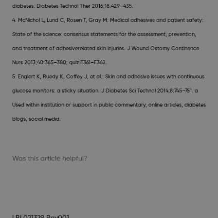
diabetes. Diabetes Technol Ther 2016;18:429–435.
4. McNichol L, Lund C, Rosen T, Gray M: Medical adhesives and patient safety:
State of the science: consensus statements for the assessment, prevention,
and treatment of adhesiverelated skin injuries. J Wound Ostomy Continence
Nurs 2013;40:365–380; quiz E361–E362.
5. Englert K, Ruedy K, Coffey J, et al.: Skin and adhesive issues with continuous
glucose monitors: a sticky situation. J Diabetes Sci Technol 2014;8:745–751. a
Used within institution or support in public commentary, online articles, diabetes
blogs, social media.
Was this article helpful?