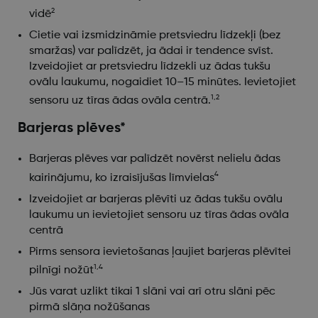
2
vidē
Cietie vai izsmidzināmie pretsviedru līdzekļi (bez
smaržas) var palīdzēt, ja ādai ir tendence svīst.
Izveidojiet ar pretsviedru līdzekli uz ādas tukšu
ovālu laukumu, nogaidiet 10–15 minūtes. Ievietojiet
1,2
sensoru uz tīras ādas ovāla centrā.
Barjeras plēves*
Barjeras plēves var palīdzēt novērst nelielu ādas
4
kairinājumu, ko izraisījušas līmvielas
Izveidojiet ar barjeras plēvīti uz ādas tukšu ovālu
laukumu un ievietojiet sensoru uz tīras ādas ovāla
centrā
Pirms sensora ievietošanas ļaujiet barjeras plēvītei
1,4
pilnīgi nožūt
Jūs varat uzlikt tikai 1 slāni vai arī otru slāni pēc
pirmā slāņa nožūšanas