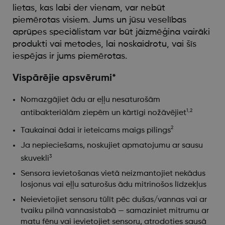
lietas, kas labi der vienam, var nebūt
piemērotas visiem. Jums un jūsu veselības
aprūpes speciālistam var būt jāizmēģina vairāki
produkti vai metodes, lai noskaidrotu, vai šīs
iespējas ir jums piemērotas.
Vispārējie apsvērumi*
Nomazgājiet ādu ar eļļu nesaturošām
1,2
antibakteriālām ziepēm un kārtīgi nožāvējiet
2
Taukainai ādai ir ieteicams maigs pīlings
Ja nepieciešams, noskujiet apmatojumu ar sausu
3
skuvekli
Sensora ievietošanas vietā neizmantojiet nekādus
losjonus vai eļļu saturošus ādu mitrinošos līdzekļus
Neievietojiet sensoru tūlīt pēc dušas/vannas vai ar
tvaiku pilnā vannasistabā — samaziniet mitrumu ar
matu fēnu vai ievietojiet sensoru, atrodoties sausā