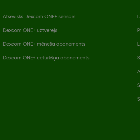
Atsevišķs Dexcom ONE+ sensors
D
Dexcom ONE+ uztvērējs
P
Dexcom ONE+ mēneša abonements
L
Dexcom ONE+ ceturkšņa abonements
S
A
S
S