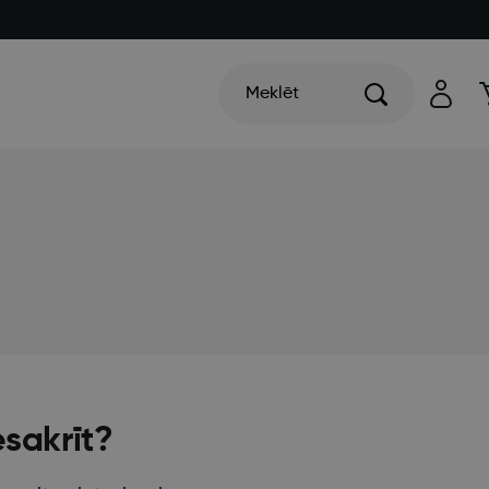
Meklēt
esakrīt?