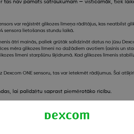
omēr tas nav pamats satraukumam — visticamāk, tiek laik
sors var reģistrēt glikozes līmeņa rādītājus, kas neatbilst g
4 sensora lietošanas stundu laikā.
īmenis ātri mainās, paliek grūtāk salīdzināt datus no jūsu De
ierīces mēra glikozes līmeni no dažādiem avotiem (asinis un st
kozes līmeni starpšūnu šķidrumā. Kad glikozes līmenis stabilizē
z Dexcom ONE sensoru, tas var ietekmēt rādījumus. Šai atšķirī
as, lai palīdzētu saprast piemērotāko rīcību.
: