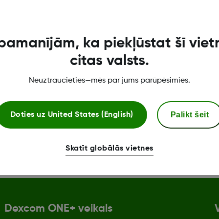
ēšanas lēmumu pieņemšanai izmantojiet to.
pamanījām, ka piekļūstat šī viet
citas valsts.
Neuztraucieties—mēs par jums parūpēsimies.
Palikt šeit
Doties uz
United States (English)
Skatīt globālās vietnes
Dexcom ONE+ veikals