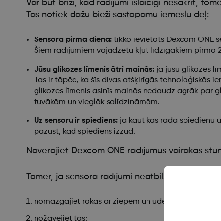
Var būt brīži, kad rādījumi īslaicīgi nesakrīt, t
Tas notiek dažu bieži sastopamu iemeslu dēļ:
Sensora pirmā diena:
tikko ievietots Dexcom ONE sen
Šiem rādījumiem vajadzētu kļūt līdzīgākiem pirmo 2
Jūsu glikozes līmenis ātri mainās:
ja jūsu glikozes l
Tas ir tāpēc, ka šīs divas atšķirīgās tehnoloģiskās 
glikozes līmenis asinīs mainās nedaudz agrāk par gli
tuvākām un vieglāk salīdzināmām.
Uz sensoru ir spiediens:
ja kaut kas rada spiedienu u
pazust, kad spiediens izzūd.
Novērojiet Dexcom ONE rādījumus vairākas stund
Tomēr, ja sensora rādījumi neatbilst simptomiem
nomazgājiet rokas ar ziepēm un ūdeni;
nožāvējiet tās;