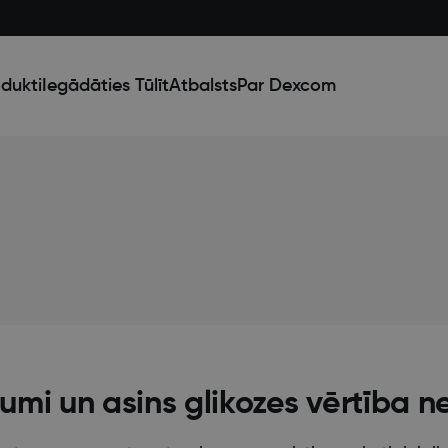
dukti
Iegādāties Tūlīt
Atbalsts
Par Dexcom
jumi un asins glikozes vērtība n