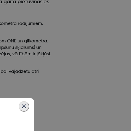
a gaitā pietuvināsies.
likometra rādījumiem.
xcom ONE un glikometra.
arpšūnu šķidrums) un
jas, vērtībām ir jākļūst
bai vajadzētu ātri