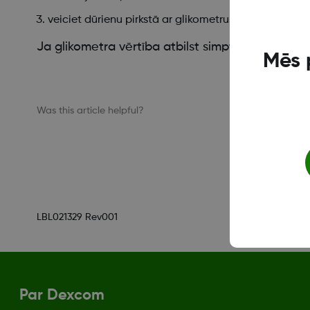
veiciet dūrienu pirkstā ar glikometru.
Ja glikometra vērtība atbilst simptomiem, ārst
Mēs 
Was this article helpful?
LBL021329 Rev001
Par Dexcom