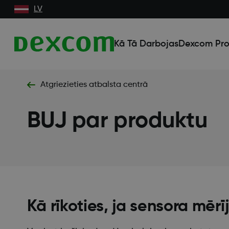
LV
Kā Tā Darbojas
Dexcom Pro
Atgriezieties atbalsta centrā
BUJ par produktu
Kā rīkoties, ja sensora mērī