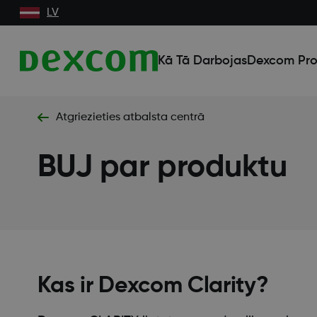
LV
Kā Tā Darbojas
Dexcom Pro
Atgriezieties atbalsta centrā
BUJ par produktu
Kas ir Dexcom Clarity?