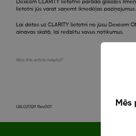
Dexcom CLARITY lietotne parāda glikozes līmeņ
lietotni jūs varat saņemt iknedēļas paziņojumus. 
Lai dotos uz CLARITY lietotni no jūsu Dexcom ONE
ainavas skatā, lai redzētu savus notikumus.
Was this article helpful?
Mēs 
LBL021329 Rev001