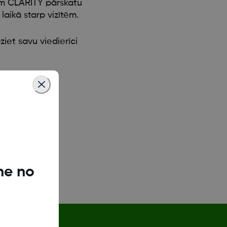
om CLARITY pārskatu
laikā starp vizītēm.
iet savu viedierīci
ne no