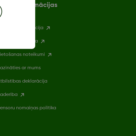
Vairāk informācijas
rošības informācija
rivātuma politika
ietošanas noteikumi
azināties ar mums
tbilstības deklarācija
aderība
ensoru nomaiņas politika