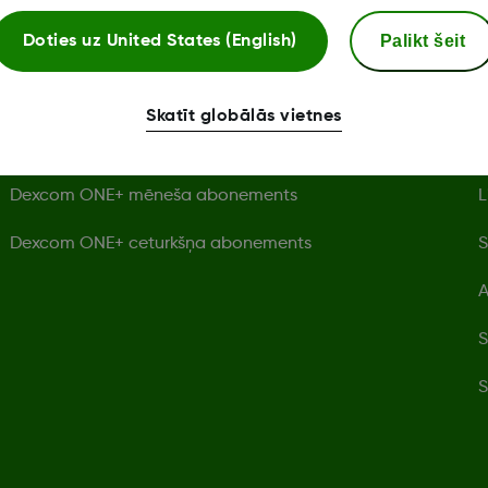
Dexcom ONE+ veikals
Palikt šeit
Doties uz
United States (English)
Atsevišķs Dexcom ONE+ sensors
D
Skatīt globālās vietnes
Dexcom ONE+ uztvērējs
P
Dexcom ONE+ mēneša abonements
L
Dexcom ONE+ ceturkšņa abonements
S
A
S
S