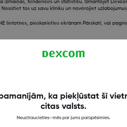
a izmaiņas, tendences un statistiku. Izmantojot Dexc
Nosūtiet tos uz savu klīniku un novērojiet uzlabojumus 
 lietotnes, pieskarieties ekrānam Pārskati, vai pagriez
pamanījām, ka piekļūstat šī viet
citas valsts.
Neuztraucieties—mēs par jums parūpēsimies.