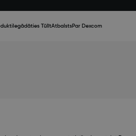
dukti
Iegādāties Tūlīt
Atbalsts
Par Dexcom