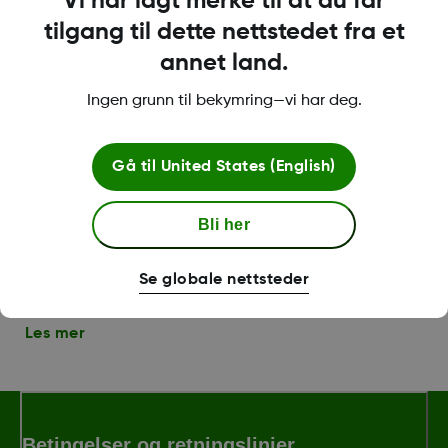
Vi har lagt merke til at du får
tilgang til dette nettstedet fra et
annet land.
Sette opp Follow på en ny
Ingen grunn til bekymring—vi har deg.
enhet
Gå til
United States (English)
Hvilke smarttelefoner er kompatible med Follow-
appen?
Follower-brukere kan bruke iOS- og Android-
Bli her
plattform. For en oppdatert oversikt over støttede
enheter, kan du gå inn på
Se globale nettsteder
http://www.dexcom.com/compatibility
Les mer
Betingelser og retningslinjer