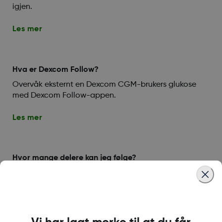
igjen.
Les mer
Hva er Dexcom Follow?
Overvåk eksternt en Dexcom CGM-brukers glukose
med Dexcom Follow-appen.
Les mer
Hvor mange delere kan jeg følge?
Følg opptil ti (10) delere med Dexcom Follow.
Les mer