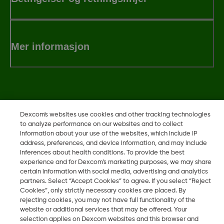
Mer informasjon
Dexcom, Dexcom Clarity, Dexcom Follow, Dexcom One,
Dexcom's websites use cookies and other tracking technologies
Dexcom Share og Share er varemerker eller registrerte
to analyze performance on our websites and to collect
varemerker i USA og muligens i andre land.
information about your use of the websites, which include IP
address, preferences, and device information, and may include
inferences about health conditions. To provide the best
experience and for Dexcom’s marketing purposes, we may share
©
2026 Dexcom, Inc. Med enerett.
certain information with social media, advertising and analytics
partners. Select “Accept Cookies” to agree. If you select “Reject
Cookies”, only strictly necessary cookies are placed. By
rejecting cookies, you may not have full functionality of the
Endre region
website or additional services that may be offered. Your
NO
selection applies on Dexcom websites and this browser and