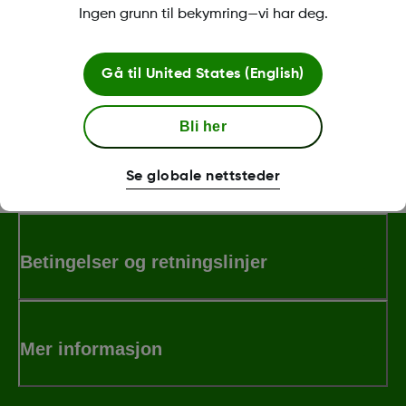
Fjerning av Dexcom G7-sensoren
Ingen grunn til bekymring—vi har deg.
Etter at sensorøkten er avsluttet, dra av plasteret. For
å gjøre det enklere, prøv disse tipsene
Gå til
United States (English)
Les mer
Bli her
Se mer
Se globale nettsteder
Betingelser og retningslinjer
Mer informasjon