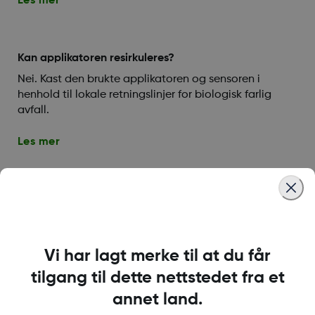
Les mer
Kan applikatoren resirkuleres?
Nei. Kast den brukte applikatoren og sensoren i
henhold til lokale retningslinjer for biologisk farlig
avfall.
Les mer
Hvordan starter jeg en ny sensor?
Du må avslutte Dexcom G7-sensorøkten eller
utsettelsesperioden før du starter en ny sensor.
Vi har lagt merke til at du får
Les mer
tilgang til dette nettstedet fra et
annet land.