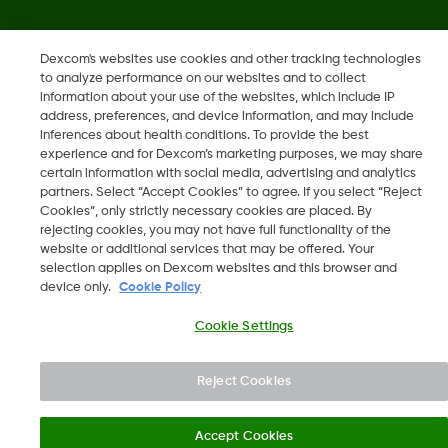
Dexcom, Dexcom Clarity, Dexcom Follow, Dexcom One,
Dexcom's websites use cookies and other tracking technologies
Dexcom Share og Share er varemerker eller registrerte
to analyze performance on our websites and to collect
information about your use of the websites, which include IP
varemerker i USA og muligens i andre land.
address, preferences, and device information, and may include
inferences about health conditions. To provide the best
experience and for Dexcom’s marketing purposes, we may share
certain information with social media, advertising and analytics
©
2026 Dexcom, Inc. Med enerett.
partners. Select “Accept Cookies” to agree. If you select “Reject
Cookies”, only strictly necessary cookies are placed. By
rejecting cookies, you may not have full functionality of the
website or additional services that may be offered. Your
Endre region
selection applies on Dexcom websites and this browser and
NO
device only.
Cookie Policy
Cookie Settings
Reject Cookies
Accept Cookies