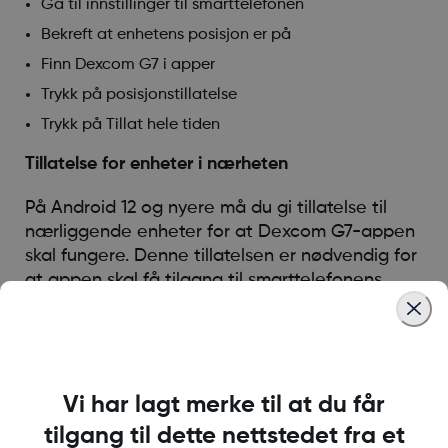
Gå til innstillinger til smarttelefonen
Bekreft at enhetens posisjon er på
Finn Dexcom G7 i apper
Trykk på posisjonstillatelse
Trykk på Tillat hele tiden
Tillatelse for enheter i nærheten
På Android 12 og nyere må du gi tillatelse til
nærliggende enheter for at Dexcom G7-appen
skal fungere. Denne tillatelsen er nødvendig for
at appen skal få tilgang til smarttelefonens
Bluetooth.
Slik slår du på tillatelse for enheter i nærheten
Gå til innstillinger til smarttelefonen
Vi har lagt merke til at du får
Finn Dexcom G7 i apper
tilgang til dette nettstedet fra et