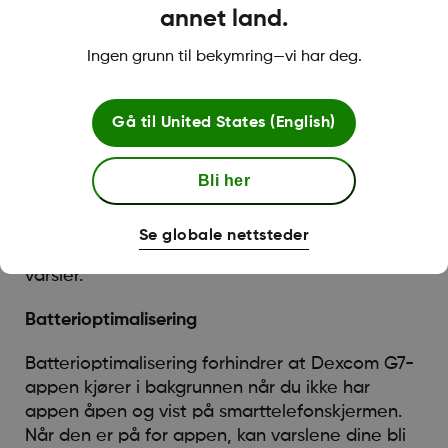
Trykk på Varsling
annet land.
Slå på varsling
Ingen grunn til bekymring—vi har deg.
Varslingstillatelse
Varsler lar deg motta varsler på smarttelefonen
Gå til
United States (English)
din. Hvis varsler for Dexcom G7-appen er av, vil
du ikke få varsler.
Bli her
Slik slår du på varsler
Se globale nettsteder
Gå til Innstillinger, velg Dexcom G7, og slå på
varsler.
Batterioptimalisering
Batterioptimalisering forhindrer at Dexcom G7-
appen kjører i bakgrunnen når du ikke har
appen åpen og vist på smarttelefonskjermen.
Når den er på for appen, kan varslene dine bli