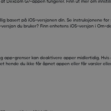
re at Dexcom G7-appen fungerer. Finn ut mer om innstil
ellig basert på iOS-versjonen din. Se instruksjonene fo
OS-versjon du bruker? Finn enhetens iOS-versjon i Om-d
og app-grenser kan deaktivere apper midlertidig. Hvis 
 hende du ikke får åpnet appen eller får varsler elle