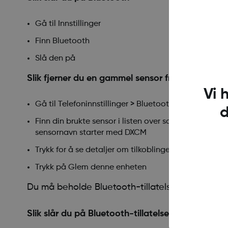
Gå til Innstillinger
Finn Bluetooth
Slå den på
Slik fjerner du en gammel sensor fra smarttelefo
Vi 
Gå til Telefoninnstillinger > Bluetooth
d
Finn din brukte sensor i listen over sammenkoblede e
sensornavn starter med DXCM
Trykk for å se detaljer om tilkoblingen
Trykk på Glem denne enheten
Du må beholde Bluetooth-tillatelsene slått på 
Slik slår du på Bluetooth-tillatelse