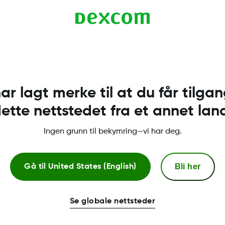
nens Bluetooth-tilkoblinger
har lagt merke til at du får tilgang
ette nettstedet fra et annet lan
nheter Tips: Bluetooth viser alle sensorer som Ikke tilkoblet.
Ingen grunn til bekymring—vi har deg.
Bli her
Gå til
United States (English)
for at Dexcom G7-appen skal fungere.
Se globale nettsteder