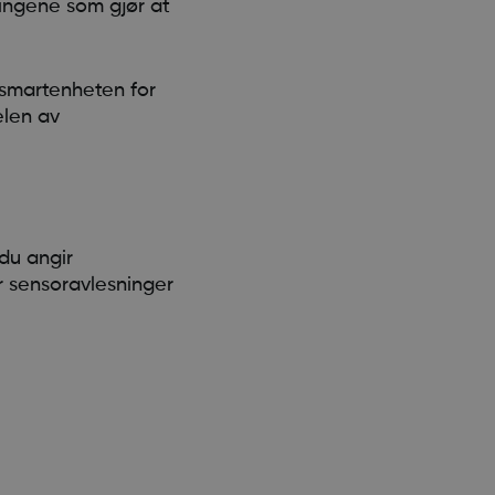
lingene som gjør at
r smartenheten for
elen av
du angir
r sensoravlesninger