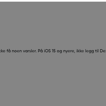
kke få noen varsler. På iOS 15 og nyere, ikke legg til