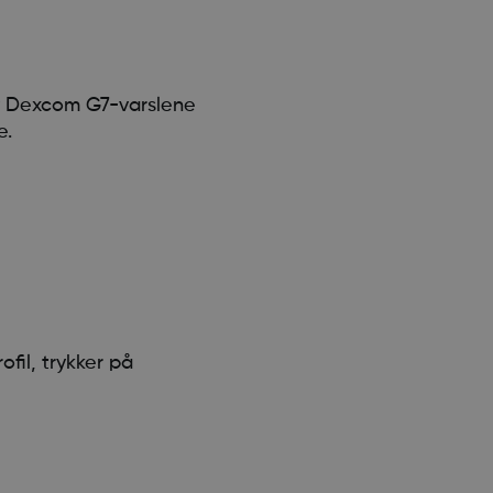
 av Dexcom G7-varslene
e.
fil, trykker på