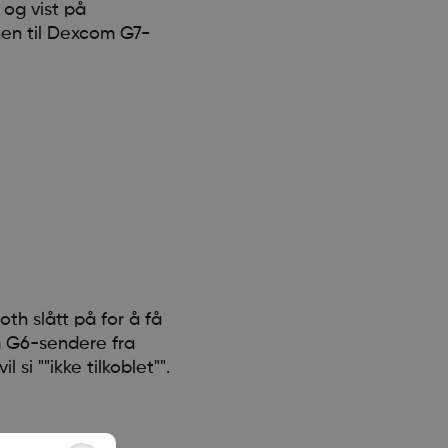
og vist på
onen til Dexcom G7-
th slått på for å få
m G6-sendere fra
i ""ikke tilkoblet"".