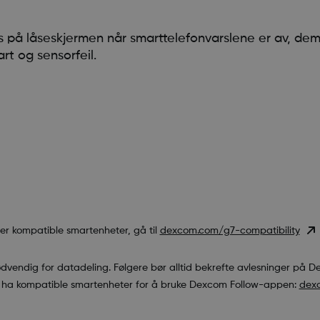
vises på låseskjermen når smarttelefonvarslene er av, dem
art og sensorfeil.
ver kompatible smartenheter, gå til
dexcom.com/g7-compatibility
ødvendig for datadeling. Følgere bør alltid bekrefte avlesninger på 
å ha kompatible smartenheter for å bruke Dexcom Follow-appen:
dexc