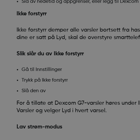
Slå av nedetid og appgrenser, eller legg til Dexcom G
Ikke forstyrr
Ikke forstyrr demper alle varsler bortsett fra h
dine er satt på Lyd, skal de overstyre smarttelef
Slik slår du av Ikke forstyrr
Gå til Innstillinger
Trykk på Ikke forstyrr
Slå den av
For å tillate at Dexcom G7-varsler høres under I
Varsler og velger Lyd i hvert varsel.
Lav strøm-modus