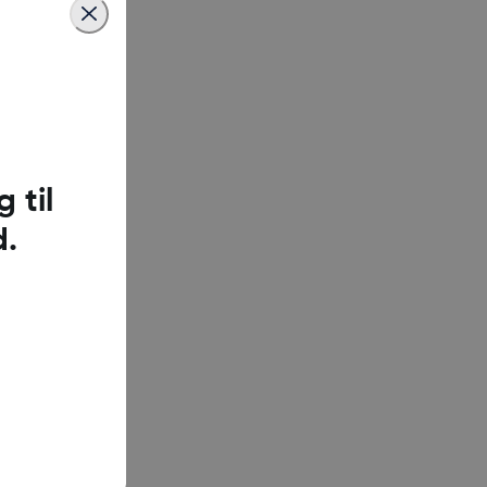
 til
d.
 Alle Dexcom G7-