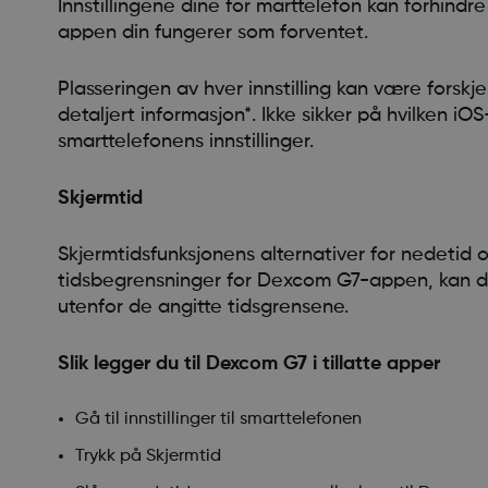
Innstillingene dine for marttelefon kan forhind
appen din fungerer som forventet.
Plasseringen av hver innstilling kan være forskj
detaljert informasjon*. Ikke sikker på hvilken i
smarttelefonens innstillinger.
Skjermtid
Skjermtidsfunksjonens alternativer for nedetid 
tidsbegrensninger for Dexcom G7-appen, kan det
utenfor de angitte tidsgrensene.
Slik legger du til Dexcom G7 i tillatte apper
Gå til innstillinger til smarttelefonen
Trykk på Skjermtid