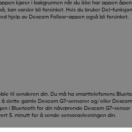
pen kjører i bakgrunnen når du ikke har appen åpen 
, kan varsler bli forsinket. Hvis du bruker Del-funksj
ved hjelp av Dexcom Follow-appen også bli forsinket.
le til senderen din. Du må ha smarttelefonens Bluetoo
rt å slette gamle Dexcom G7-sensorer og/eller Dexco
n i Bluetooth for din nåværende Dexcom G7-sensor vil s
vert 5. minutt for å sende sensoravlesningen din.