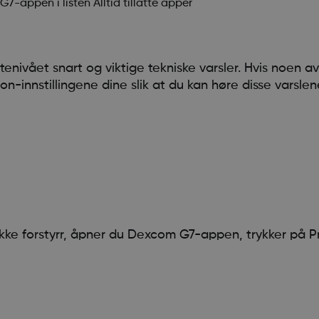
7-appen i listen Alltid tillatte apper
astenivået snart og viktige tekniske varsler. Hvis noen
on-innstillingene dine slik at du kan høre disse varslen
kke forstyrr, åpner du Dexcom G7-appen, trykker på Pro