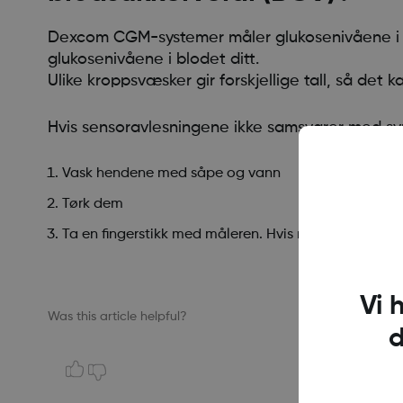
Dexcom CGM-systemer måler glukosenivåene i de
glukosenivåene i blodet ditt.
Ulike kroppsvæsker gir forskjellige tall, så det
Hvis sensoravlesningene ikke samsvarer med s
Vask hendene med såpe og vann
Tørk dem
Ta en fingerstikk med måleren. Hvis målerverdien s
Vi 
Was this article helpful?
d