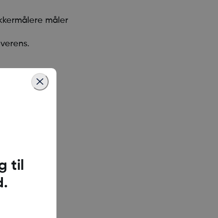
ukkermålere måler
overens.
om behandling.
 til
d.