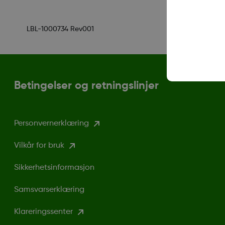
LBL-1000734 Rev001
Betingelser og retningslinjer
Personvernerklæring
Vilkår for bruk
Sikkerhetsinformasjon
Samsvarserklæring
Klareringssenter