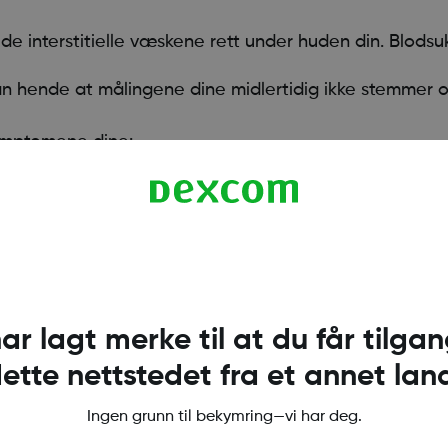
 interstitielle væskene rett under huden din. Blods
 kan hende at målingene dine midlertidig ikke stemmer 
ymptomene dine:
amsvarer med symptomene dine, bruk den til å ta beslutning 
har lagt merke til at du får tilgang
ette nettstedet fra et annet lan
Ingen grunn til bekymring—vi har deg.