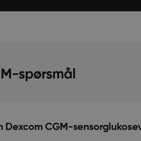
GM-spørsmål
 en Dexcom CGM-sensorglukosev