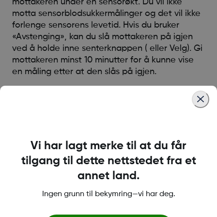
mottakeren under en sensorøkt. Du vil ikke
motta sensorblodsukkermålinger og det vil ikke
forlenge sensorens levetid. Hvis du bruker
«Avstenging», kan du slå mottakeren på igjen
ved å holde inne senterknappen ( eller Velg). Gi
mottakeren minst 10 minutter for å kunne vise
en måling etter at den slås på igjen.
Valget «Stopp sensor» vil avslutte sensorøkten.
Det vises et rødt «stopplys» øverst til høyre i
trendgrafen. Du vil ikke motta
sensorblodsukkermålinger og du må kaste
sensoren hvis du stopper økten.
Vi har lagt merke til at du får
tilgang til dette nettstedet fra et
annet land.
Was this article helpful?
Ingen grunn til bekymring—vi har deg.