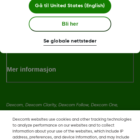
Gå til
United States (English)
LBL014643 Rev001
Bli her
Betingelser og retningslinjer
Se globale nettsteder
Mer informasjon
Dexcom, Dexcom Clarity, Dexcom Follow, Dexcom One,
Dexcom Share og Share er varemerker eller registrerte
Dexcom's websites use cookies and other tracking technologies
varemerker i USA og muligens i andre land.
to analyze performance on our websites and to collect
information about your use of the websites, which include IP
address, preferences, and device information, and may include
LBL014643 Rev001