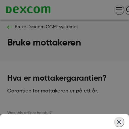
Bruke Dexcom CGM-systemet
Bruke mottakeren
Hva er mottakergarantien?
Garantien for mottakeren er på ett år.
Was this article helpful?