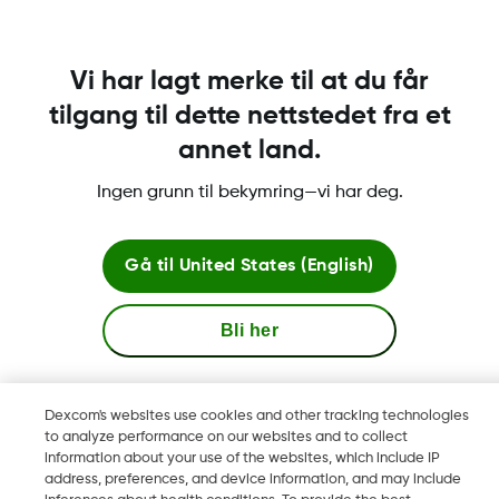
LBL014643 Rev001
Vi har lagt merke til at du får
tilgang til dette nettstedet fra et
annet land.
Betingelser og retningslinjer
Ingen grunn til bekymring—vi har deg.
Gå til
United States (English)
Mer informasjon
Bli her
Se globale nettsteder
Dexcom, Dexcom Clarity, Dexcom Follow, Dexcom One,
Dexcom's websites use cookies and other tracking technologies
Dexcom Share og Share er varemerker eller registrerte
to analyze performance on our websites and to collect
varemerker i USA og muligens i andre land.
information about your use of the websites, which include IP
address, preferences, and device information, and may include