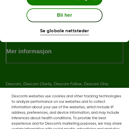
Bli her
Betingelser og retningslinjer
Se globale nettsteder
Mer informasjon
Dexcom, Dexcom Clarity, Dexcom Follow, Dexcom One,
Dexcom Share og Share er varemerker eller registrerte
Dexcom's websites use cookies and other tracking technologies
varemerker i USA og muligens i andre land.
to analyze performance on our websites and to collect
information about your use of the websites, which include IP
address, preferences, and device information, and may include
LBL-1000444 Rev001
inferences about health conditions. To provide the best
experience and for Dexcom’s marketing purposes, we may share