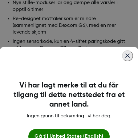
Nye stille-moduser lar deg dempe alle varsler i
opptil 6 timer
Re-designet mottaker som er mindre
(sammenlignet med Dexcom G6), med en mer
levende skjerm
Ingen sensorkode, kun en 4-sifret paringskode gitt
på hver nye Dexcom G7-applikator
*Kompatible smartenheter selges separat. For å se en liste
over kompatible smartenheter, besøk
dexcom.com/g7-
compatibility
Vi har lagt merke til at du får
tilgang til dette nettstedet fra et
Was this article helpful?
annet land.
Ingen grunn til bekymring—vi har deg.
LBL-1000444 Rev001
Gå til
United States (English)