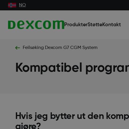
NO
Produkter
Støtte
Kontakt
Feilsøking Dexcom G7 CGM System
Kompatibel progra
Hvis jeg bytter ut den kom
gjøre?