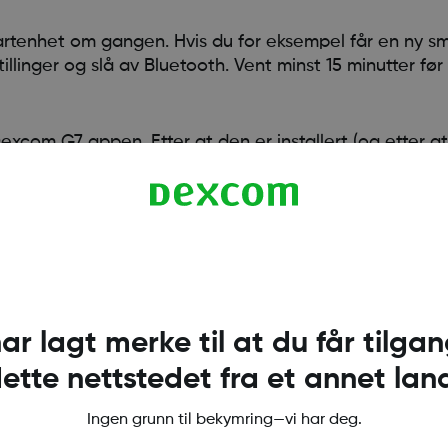
rtenhet om gangen. Hvis du for eksempel får en ny sm
llinger og slå av Bluetooth. Vent minst 15 minutter fø
Dexcom G7 appen. Etter at den er installert (og etter at
oth), logger du på Dexcom-kontoen din, går gjennom op
når du blir bedt om det. Du kan finne sammenkobling
efonens Dexcom G7-app under Tilkobling > Sensor.
øk
dexcom.com/g7-compatibility
har lagt merke til at du får tilgang
ette nettstedet fra et annet lan
Ingen grunn til bekymring—vi har deg.