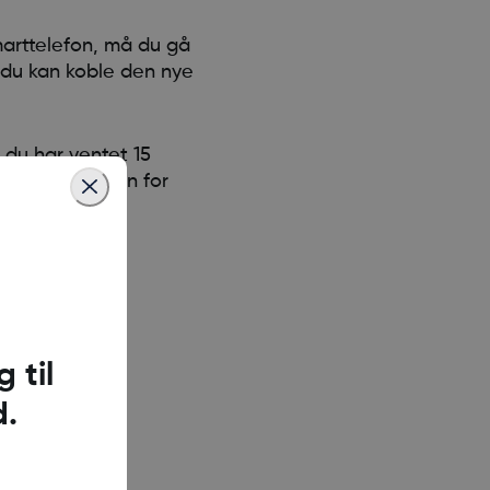
arttelefon, må du gå
r du kan koble den nye
 du har ventet 15
psettveiviseren for
skoden på
 til
d.