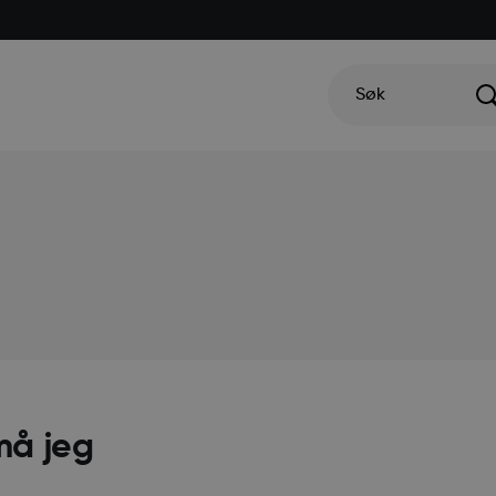
Søk
må jeg