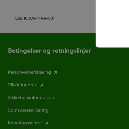
LBL-1000444 Rev001
Betingelser og retningslinjer
Personvernerklæring
Vilkår for bruk
Sikkerhetsinformasjon
Samsvarserklæring
Klareringssenter