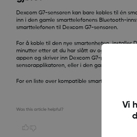
Dexcom G7-sensoren kan bare kobles til én sma
inn i den gamle smarttelefonens Bluetooth-innsti
smarttelefonen til Dexcom G7-sensoren.
For å koble til den nye smartenheten, installer 
minutter etter at du har slått av og på Blueto
appen og skriver inn Dexcom G7-paringskoden 
sensorapplikatoren, eller i den gamle smarttel
For en liste over kompatible smartenheter, bes
Vi 
Was this article helpful?
d