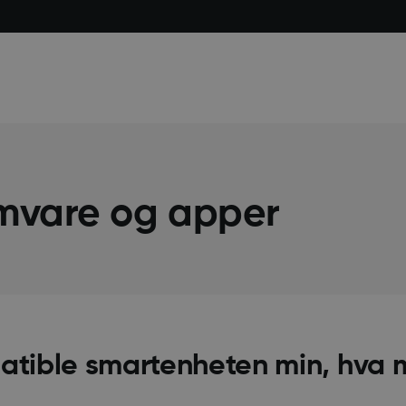
mvare og apper
patible smartenheten min, hva 