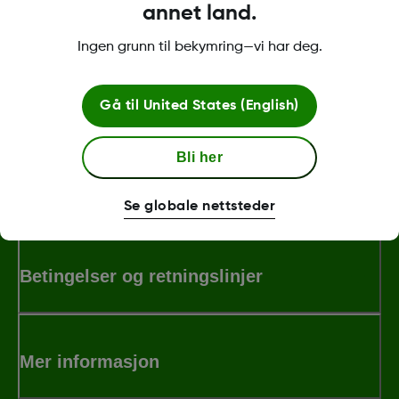
smartenheter for å bruke Dexcom Follow-appen:
annet land.
dexcom.com/g7-compatibility
Ingen grunn til bekymring—vi har deg.
Was this article helpful?
Gå til
United States (English)
Bli her
LBL-1000455 Rev001
Se globale nettsteder
Betingelser og retningslinjer
Mer informasjon