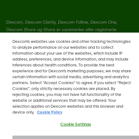
Dexcom, Dexcom Clarity, Dexcom Follow, Dexcom One,
Dexcom Share og Share er varemerker eller registrerte
varemerker i USA og muligens i andre land.
Dexcom's websites use cookies and other tracking technologies
to analyze performance on our websites and to collect
information about your use of the websites, which include IP
LBL-1000455 Rev001
address, preferences, and device information, and may include
inferences about health conditions. To provide the best
experience and for Dexcom’s marketing purposes, we may share
©
2026 Dexcom, Inc. Med enerett.
certain information with social media, advertising and analytics
partners. Select “Accept Cookies” to agree. If you select “Reject
Cookies”, only strictly necessary cookies are placed. By
rejecting cookies, you may not have full functionality of the
website or additional services that may be offered. Your
Endre region
selection applies on Dexcom websites and this browser and
NO
device only.
Cookie Policy
Cookie Settings