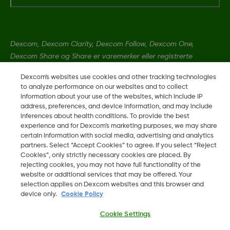
Dexcom, Dexcom Clarity, Dexcom Follow, Dexcom One,
Dexcom Share og Share er varemerker eller registrerte
varemerker i USA og muligens i andre land.
Dexcom's websites use cookies and other tracking technologies
to analyze performance on our websites and to collect
information about your use of the websites, which include IP
MAT-1802
address, preferences, and device information, and may include
inferences about health conditions. To provide the best
experience and for Dexcom’s marketing purposes, we may share
©
2026 Dexcom, Inc. Med enerett.
certain information with social media, advertising and analytics
partners. Select “Accept Cookies” to agree. If you select “Reject
Cookies”, only strictly necessary cookies are placed. By
rejecting cookies, you may not have full functionality of the
website or additional services that may be offered. Your
Endre region
NO
selection applies on Dexcom websites and this browser and
device only.
Cookie Policy
Cookie Settings