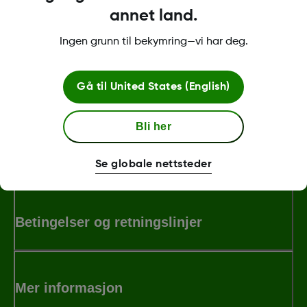
over kompatible enheter, gå til
dexcom.com/compatibility
annet land.
.
Ingen grunn til bekymring—vi har deg.
Was this article helpful?
Gå til
United States (English)
Bli her
MAT-1802
Se globale nettsteder
Betingelser og retningslinjer
Mer informasjon