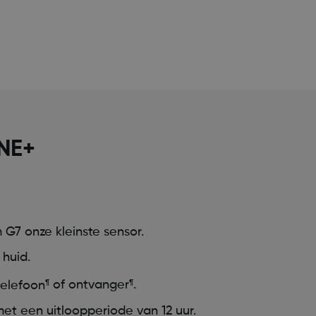
NE+
7 onze kleinste sensor.
huid.
telefoon
of ontvanger
.
¶
¶
et een uitloopperiode van 12 uur.