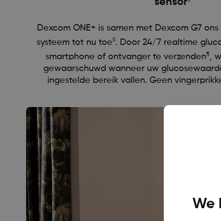
sensor
5
Dexcom ONE+ is samen met Dexcom G7 ons
5
systeem tot nu toe
. Door 24/7 realtime glu
¶
smartphone of ontvanger te verzenden
, 
gewaarschuwd wanneer uw glucosewaarde
ingestelde bereik vallen. Geen vingerprikk
We 