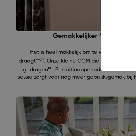
Gemakkelijker
: discrete
‡,§,1
Het is heel makkelijk om te vergeten da
,††
draagt**
. Onze kleine CGM die op drie licha
‡‡
gedragen
. Een uitloopperiode van 12 uur a
sessie zorgt voor nog meer gebruiksgemak bij h