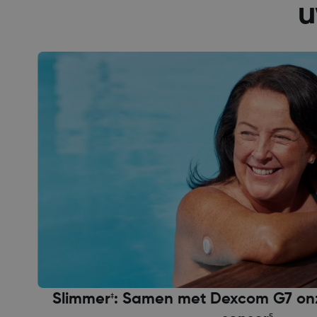
u
Slimmer
: Samen met Dexcom G7 on
‡