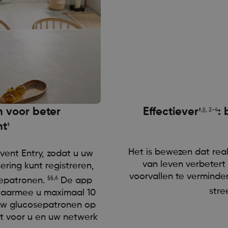
n voor beter
Effectiever
:
‡,||, 2-4
nt
‡
Het is bewezen dat rea
ent Entry, zodat u uw
van leven verbeter
ering kunt registreren,
voorvallen te verminde
§§,6
sepatronen.
De app
stre
 waarmee u maximaal 10
 uw glucosepatronen op
t voor u en uw netwerk