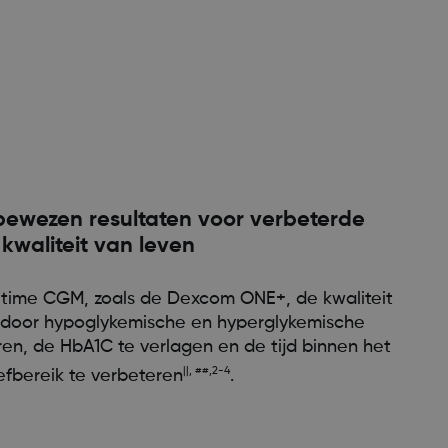
 bewezen resultaten voor verbeterde
kwaliteit van leven
ltime CGM, zoals de Dexcom ONE+, de kwaliteit
t door hypoglykemische en hyperglykemische
ren, de HbA1C te verlagen en de tijd binnen het
||, ##,2-4
efbereik te verbeteren
.