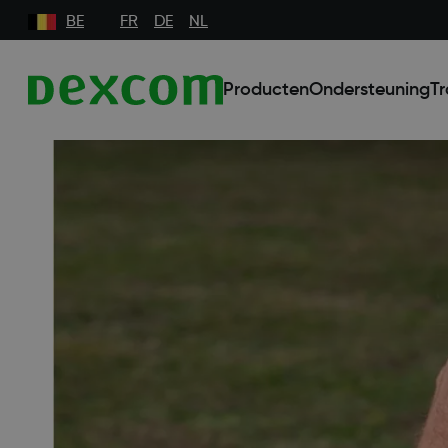
BE
FR
DE
NL
Producten
Ondersteuning
Tr