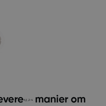
evere
manier om
‡,|| ,2-4