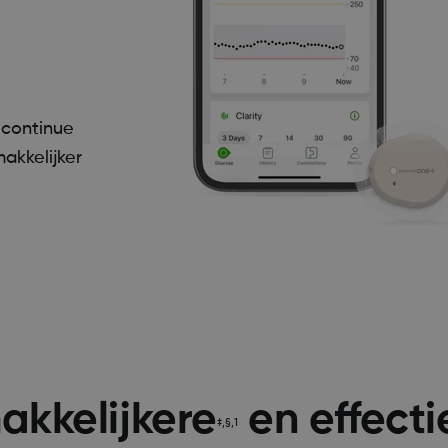
 continue
akkelijker
akkelijkere
en effecti
‡,§,1