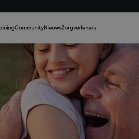
aining
Community
Nieuws
Zorgverleners