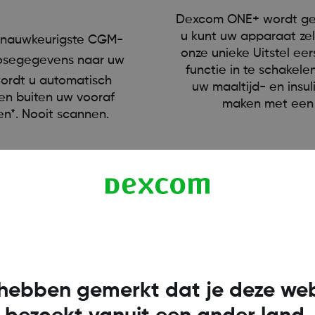
Dexcom ONE+ wordt ge
u kunt uw apparaat ze
 nauwkeurigste CGM-
onze unieke Uitstel e
cosegegevens naar uw
functie in te schake
wordt u automatisch
uw maaltijd- en insu
n buiten uw vooraf
maken met een 
en*. Nooit scannen.
hebben gemerkt dat je deze web