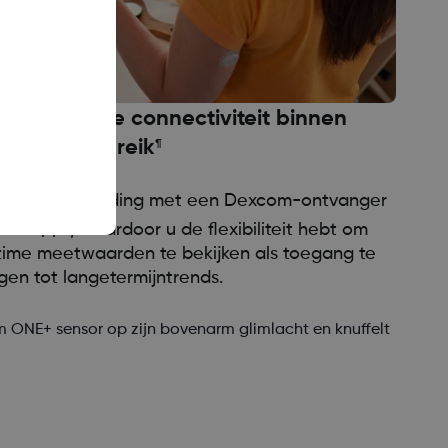
: naadloze connectiviteit binnen
‡,§,1
handbereik
¶
adloos verbinding met een Dexcom-ontvanger
¶
iele app
, waardoor u de flexibiliteit hebt om
time meetwaarden te bekijken als toegang te
jgen tot langetermijntrends.