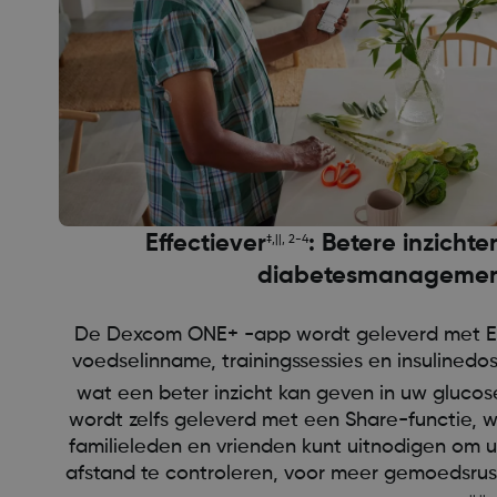
Effectiever
: Betere inzichte
‡,||, 2-4
diabetesmanageme
De Dexcom ONE+ -app wordt geleverd met Ev
voedselinname, trainingssessies en insulinedos
wat een beter inzicht kan geven in uw gluco
wordt zelfs geleverd met een Share-functie,
familieleden en vrienden kunt uitnodigen om
afstand te controleren, voor meer gemoedsrus