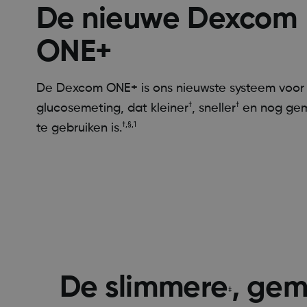
De nieuwe Dexcom
ONE+
De Dexcom ONE+ is ons nieuwste systeem voor
†
†
glucosemeting, dat kleiner
, sneller
en nog gem
†,§,1
te gebruiken is.
De slimmere
, gem
‡