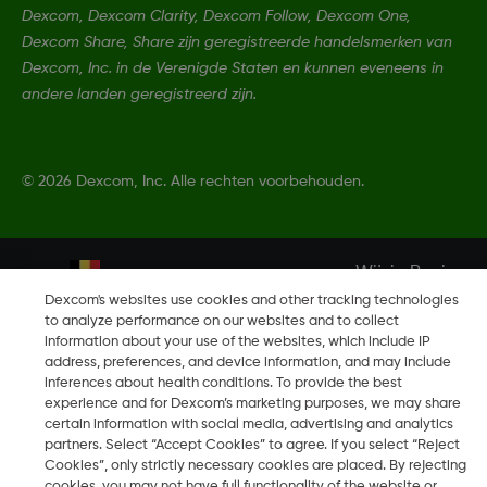
Dexcom, Dexcom Clarity, Dexcom Follow, Dexcom One,
Dexcom Share, Share zijn geregistreerde handelsmerken van
Dexcom, Inc. in de Verenigde Staten en kunnen eveneens in
andere landen geregistreerd zijn.
©
2026 Dexcom, Inc. Alle rechten voorbehouden.
Wijzig Regio
BE
Dexcom's websites use cookies and other tracking technologies
to analyze performance on our websites and to collect
information about your use of the websites, which include IP
address, preferences, and device information, and may include
inferences about health conditions. To provide the best
experience and for Dexcom’s marketing purposes, we may share
certain information with social media, advertising and analytics
partners. Select “Accept Cookies” to agree. If you select “Reject
Cookies”, only strictly necessary cookies are placed. By rejecting
cookies, you may not have full functionality of the website or