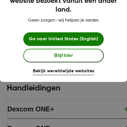
website bezoekt vanuit een ander
land.
Bekijk de gids
Geen zorgen—wij helpen je verder.
Bekijk Meer
Ga naar
United States (English)
Blijf hier
Bekijk wereldwijde websites
Eerdere versies van Downloads e
Handleidingen
Dexcom ONE+