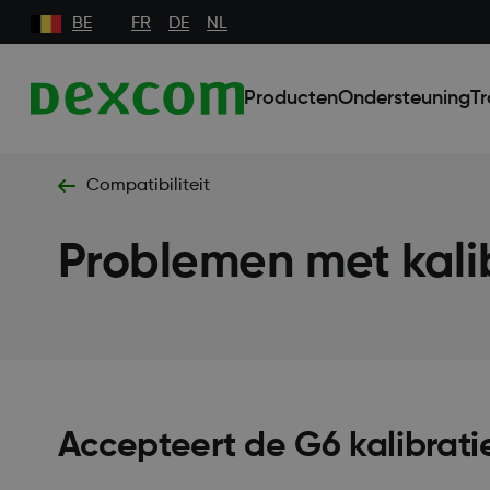
BE
FR
DE
NL
Producten
Ondersteuning
Tr
Compatibiliteit
Problemen met kali
Accepteert de G6 kalibrati