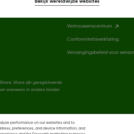
Bekijk wereldwijde websites
Privacybeleid
Vertrouwenscentrum
Conformiteitsverklaring
Vervangingsbeleid voor senso
are, Share zijn geregistreerde
nen eveneens in andere landen
nalyze performance on our websites and to
ddress, preferences, and device information, and