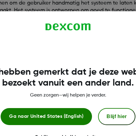
men om de gebruiker handmatig het systeem te laten ka
eraakt. Het systeem is ontworpen om goed te function
hebben gemerkt dat je deze web
bezoekt vanuit een ander land.
Geen zorgen—wij helpen je verder.
Blijf hier
Ga naar
United States (English)
Meer informatie