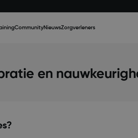
aining
Community
Nieuws
Zorgverleners
bratie en nauwkeurigh
es?