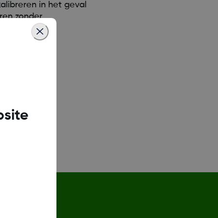
libreren in het geval
eren zonder
site