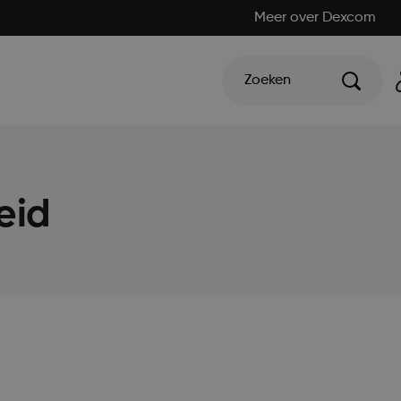
Meer over Dexcom
Zoeken
eid