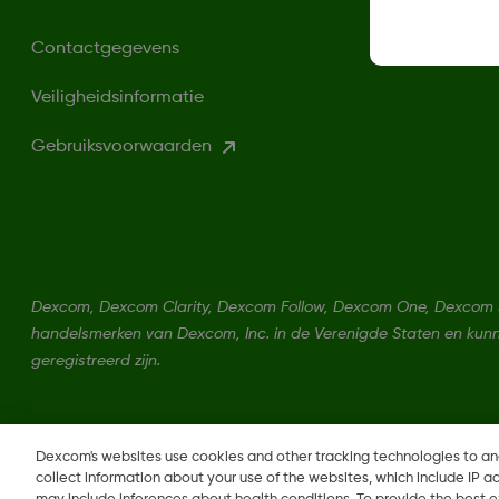
Contactgegevens
Veiligheidsinformatie
Gebruiksvoorwaarden
Dexcom, Dexcom Clarity, Dexcom Follow, Dexcom One, Dexcom Sh
handelsmerken van Dexcom, Inc. in de Verenigde Staten en kun
geregistreerd zijn.
LBL016698 Rev001
Dexcom's websites use cookies and other tracking technologies to a
collect information about your use of the websites, which include IP a