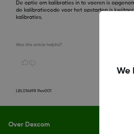
De optie om kalibraties in te voeren is opgeno
de kalibratiecode voor het opstarten is kwijtg
kalibraties.
Was this article helpful?
We 
LBL016698 Rev001
Over Dexcom