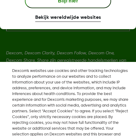
Blijf hier
Meer informatie
Bekijk wereldwijde websites
Dexcom, Dexcom Clarity, Dexcom Follow, Dexcom One,
Dexcom Share, Share zijn geregistreerde handelsmerken van
Dexcom, Inc. in de Verenigde Staten en kunnen eveneens in
Dexcom's websites use cookies and other tracking technologies
andere landen geregistreerd zijn.
to analyze performance on our websites and to collect
information about your use of the websites, which include IP
address, preferences, and device information, and may include
inferences about health conditions. To provide the best
MAT-1841 Rev001
experience and for Dexcom’s marketing purposes, we may share
certain information with social media, advertising and analytics
partners. Select “Accept Cookies” to agree. If you select “Reject
©
2026 Dexcom, Inc. Alle rechten voorbehouden.
Cookies”, only strictly necessary cookies are placed. By
rejecting cookies, you may not have full functionality of the
website or additional services that may be offered. Your
selection applies on Dexcom websites and this browser and