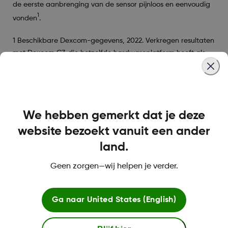
de eerste aanbrenging van de sensor pijnloos en eenvoudig
1
vonden
.
1 Beschikbare Dexcom-gegevens, 2022. Verkregen resultaten
met Dexcom G7, die hetzelfde hardwareplatform heeft als
Dexcom ONE+
Was this article helpful?
We hebben gemerkt dat je deze
website bezoekt vanuit een ander
land.
MAT-1841 Rev001
Geen zorgen—wij helpen je verder.
Ga naar
United States (English)
Over Dexcom