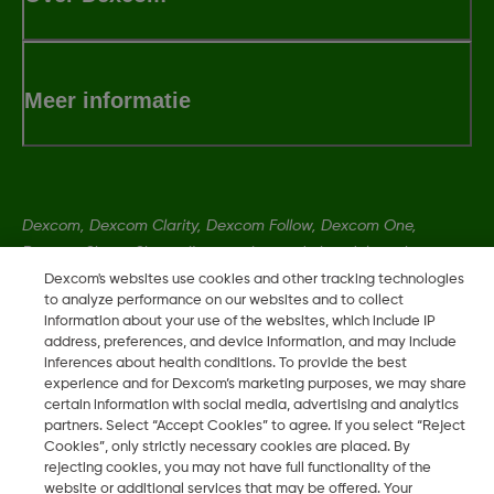
Meer informatie
Dexcom, Dexcom Clarity, Dexcom Follow, Dexcom One,
Dexcom Share, Share zijn geregistreerde handelsmerken van
Dexcom, Inc. in de Verenigde Staten en kunnen eveneens in
Dexcom's websites use cookies and other tracking technologies
to analyze performance on our websites and to collect
andere landen geregistreerd zijn.
information about your use of the websites, which include IP
address, preferences, and device information, and may include
inferences about health conditions. To provide the best
experience and for Dexcom’s marketing purposes, we may share
©
2026 Dexcom, Inc. Alle rechten voorbehouden.
certain information with social media, advertising and analytics
partners. Select “Accept Cookies” to agree. If you select “Reject
Cookies”, only strictly necessary cookies are placed. By
rejecting cookies, you may not have full functionality of the
Wijzig Regio
website or additional services that may be offered. Your