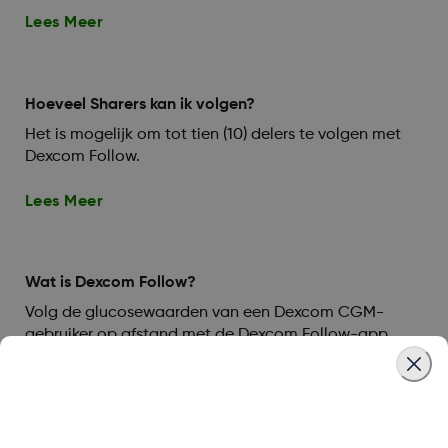
Lees Meer
Hoeveel Sharers kan ik volgen?
Het is mogelijk om tot tien (10) delers te volgen met
Dexcom Follow.
Lees Meer
Wat is Dexcom Follow?
Volg de glucosewaarden van een Dexcom CGM-
gebruiker op afstand met de Dexcom Follow-app.
Lees Meer