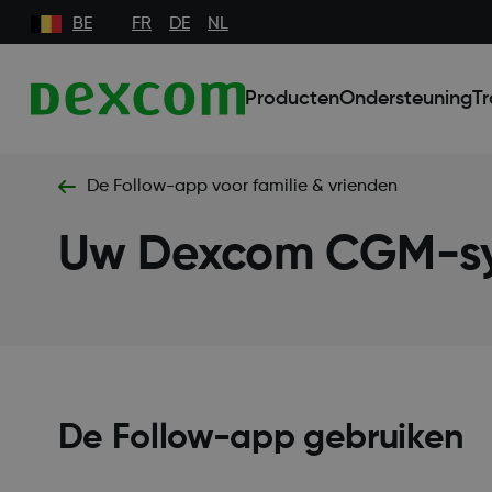
BE
FR
DE
NL
Producten
Ondersteuning
Tr
De Follow-app voor familie & vrienden
Uw Dexcom CGM-sy
De Follow-app gebruiken