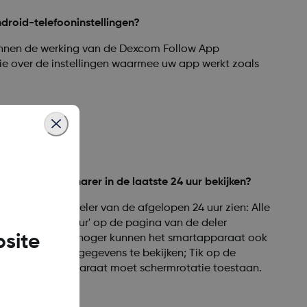
droid-telefooninstellingen?
unnen de werking van de Dexcom Follow App
ie over de instellingen waarmee uw app werkt zoals
en van mijn Sharer in de laatste 24 uur bekijken?
tingen van de deler van de afgelopen 24 uur zien: Alle
p de knop '24 uur' op de pagina van de deler
site
low-versie 4.0 en hoger kunnen het smartapparaat ook
gedetailleerde gegevens te bekijken; Tik op de
tie. Uw smartapparaat moet schermrotatie toestaan.