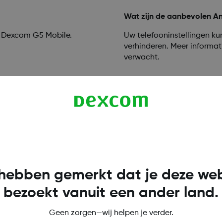
Wat zijn de aanbevolen An
e Dexcom G5 Mobile.
Uw telefooninstellingen k
verhinderen. Meer informat
verwacht.
Lees Meer
Hoe kan ik de glucosewaard
ker op afstand met de
U kunt als volgt glucoseme
Follow-gebruikers kunnen o
hebben gemerkt dat je deze web
tikken Gebruikers van Fol
zijwaarts draaien om meer 
bezoekt vanuit een ander land.
grafiek voor meer informa
Geen zorgen—wij helpen je verder.
Lees Meer