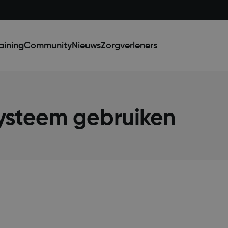
aining
Community
Nieuws
Zorgverleners
steem gebruiken