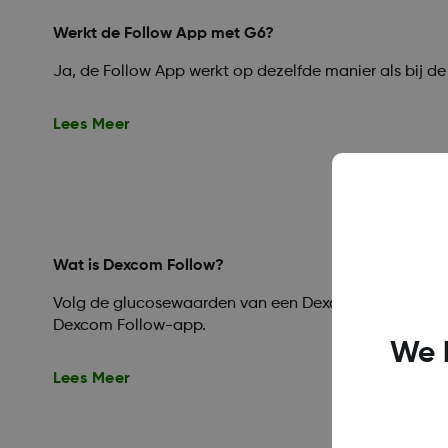
Werkt de Follow App met G6?
Ja, de Follow App werkt op dezelfde manier als bij d
Lees Meer
Wat is Dexcom Follow?
Volg de glucosewaarden van een Dexcom CGM-gebrui
Dexcom Follow-app.
We 
Lees Meer