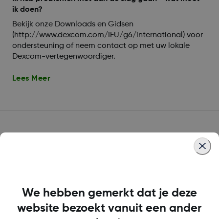
ik doen?
Bekijk onze Downloads en Gidsen
(http://www.dexcom.com/IFU/g6/international) voor
ondersteuning of neem contact op met uw lokale
Dexcom-vertegenwoordiger.
Lees Meer
Wie kan Dexcom CGM
gebruiken?
Wat is de Dexcom G6?
We hebben gemerkt dat je deze
De Dexcom G6 is Dexcom’s nieuwste generatie
website bezoekt vanuit een ander
continue glucosemonitoringsysteem (CGM).