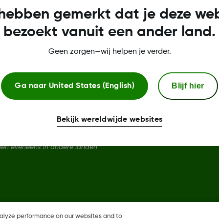
hebben gemerkt dat je deze web
Privacybeleid
bezoekt vanuit een ander land.
Vertrouwenscentrum
Geen zorgen—wij helpen je verder.
Conformiteitsverklaring
Blijf hier
Ga naar
United States (English)
Vervangingsbeleid voor senso
Bekijk wereldwijde websites
are, Share zijn geregistreerde
nen eveneens in andere landen
nalyze performance on our websites and to