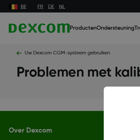
BE
FR
DE
NL
Producten
Ondersteuning
Tr
Uw Dexcom CGM-systeem gebruiken
Problemen met kali
Over Dexcom