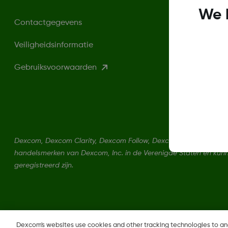
We 
Contactgegevens
Veiligheidsinformatie
Gebruiksvoorwaarden
Dexcom, Dexcom Clarity, Dexcom Follow, Dexcom One, Dexcom Sh
handelsmerken van Dexcom, Inc. in de Verenigde Staten en kun
geregistreerd zijn.
Dexcom's websites use cookies and other tracking technologies to a