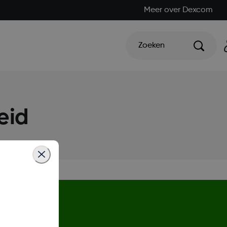
Meer over Dexcom
Zoeken
eid