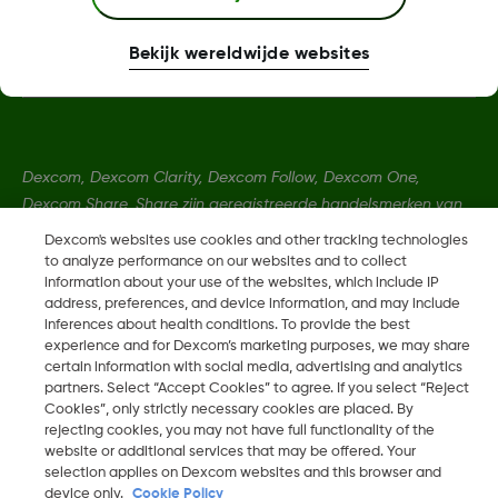
Meer informatie
Bekijk wereldwijde websites
Dexcom, Dexcom Clarity, Dexcom Follow, Dexcom One,
Dexcom Share, Share zijn geregistreerde handelsmerken van
Dexcom, Inc. in de Verenigde Staten en kunnen eveneens in
Dexcom's websites use cookies and other tracking technologies
andere landen geregistreerd zijn.
to analyze performance on our websites and to collect
information about your use of the websites, which include IP
address, preferences, and device information, and may include
inferences about health conditions. To provide the best
LBL014350 Rev 004
experience and for Dexcom’s marketing purposes, we may share
certain information with social media, advertising and analytics
partners. Select “Accept Cookies” to agree. If you select “Reject
©
2026 Dexcom, Inc. Alle rechten voorbehouden.
Cookies”, only strictly necessary cookies are placed. By
rejecting cookies, you may not have full functionality of the
website or additional services that may be offered. Your
selection applies on Dexcom websites and this browser and
Wijzig Regio
device only.
Cookie Policy