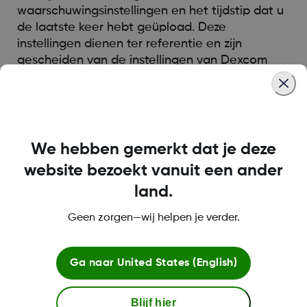
waarschuwingsinstellingen en het tijdstip dat u
de laatste keer hebt geüpload. Deze
instellingen dienen ter referentie en zijn
gescheiden van de instellingen van Dexcom
Clarity.
Was this article helpful?
We hebben gemerkt dat je deze
website bezoekt vanuit een ander
land.
LBL014350 Rev 004
Geen zorgen—wij helpen je verder.
Ga naar
United States (English)
Over Dexcom
Blijf hier