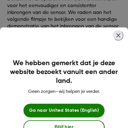
voor het eenvoudiger en consistenter
inbrengen van de sensor. We raden aan het
volgende filmpje te bekijken voor een handige
demonstratie van het inbrengen van de sensor
en het koppelen van de zender.
Was this article helpful?
We hebben gemerkt dat je deze
website bezoekt vanuit een ander
land.
LBL-1000734 Rev002
Geen zorgen—wij helpen je verder.
Ga naar
United States (English)
Over Dexcom
Blijf hier