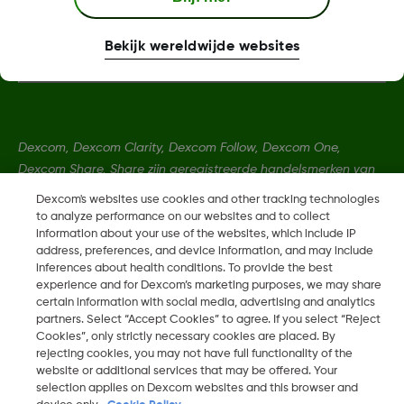
Meer informatie
Bekijk wereldwijde websites
Dexcom, Dexcom Clarity, Dexcom Follow, Dexcom One,
Dexcom Share, Share zijn geregistreerde handelsmerken van
Dexcom, Inc. in de Verenigde Staten en kunnen eveneens in
Dexcom's websites use cookies and other tracking technologies
andere landen geregistreerd zijn.
to analyze performance on our websites and to collect
information about your use of the websites, which include IP
address, preferences, and device information, and may include
inferences about health conditions. To provide the best
LBL-1000734 Rev002
experience and for Dexcom’s marketing purposes, we may share
certain information with social media, advertising and analytics
partners. Select “Accept Cookies” to agree. If you select “Reject
©
2026 Dexcom, Inc. Alle rechten voorbehouden.
Cookies”, only strictly necessary cookies are placed. By
rejecting cookies, you may not have full functionality of the
website or additional services that may be offered. Your
selection applies on Dexcom websites and this browser and
Wijzig Regio