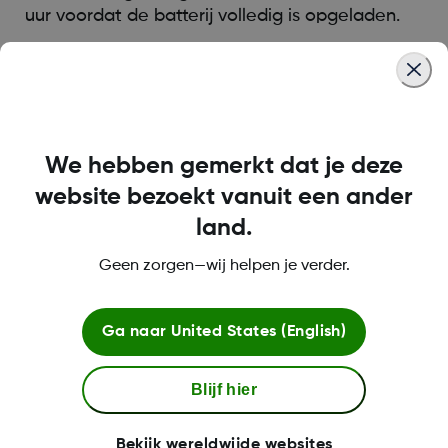
uur voordat de batterij volledig is opgeladen.
Was this article helpful?
We hebben gemerkt dat je deze
website bezoekt vanuit een ander
MAT-1841 Rev001
land.
Geen zorgen—wij helpen je verder.
Over Dexcom
Ga naar
United States (English)
Blijf hier
Meer informatie
Bekijk wereldwijde websites