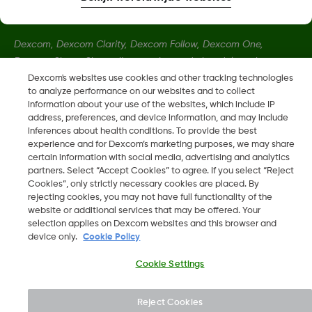
Dexcom, Dexcom Clarity, Dexcom Follow, Dexcom One,
Dexcom Share, Share zijn geregistreerde handelsmerken van
Dexcom, Inc. in de Verenigde Staten en kunnen eveneens in
Dexcom's websites use cookies and other tracking technologies
to analyze performance on our websites and to collect
andere landen geregistreerd zijn.
information about your use of the websites, which include IP
address, preferences, and device information, and may include
inferences about health conditions. To provide the best
MAT-1841 Rev001
experience and for Dexcom’s marketing purposes, we may share
certain information with social media, advertising and analytics
partners. Select “Accept Cookies” to agree. If you select “Reject
©
2026 Dexcom, Inc. Alle rechten voorbehouden.
Cookies”, only strictly necessary cookies are placed. By
rejecting cookies, you may not have full functionality of the
website or additional services that may be offered. Your
selection applies on Dexcom websites and this browser and
device only.
Cookie Policy
Wijzig Regio
BE
Cookie Settings
Reject Cookies