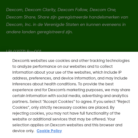
Dexcom, Dexcom Clarity, Dexcom Follow, Dexcom One,
Dexcom Share, Share zijn geregistreerde handelsmerken van
Dexcom, Inc. in de Verenigde Staten en kunnen eveneens in
andere landen geregistreerd zijn.
LBL021771 Rev001
Dexcom's websites use cookies and other tracking technologies
to analyze performance on our websites and to collect
©
2026 Dexcom, Inc. Alle rechten voorbehouden.
information about your use of the websites, which include IP
address, preferences, and device information, and may include
inferences about health conditions. To provide the best
experience and for Dexcom’s marketing purposes, we may share
certain information with social media, advertising and analytics
Wijzig Regio
BE
partners. Select “Accept Cookies” to agree. If you select “Reject
Cookies”, only strictly necessary cookies are placed. By
rejecting cookies, you may not have full functionality of the
website or additional services that may be offered. Your
selection applies on Dexcom websites and this browser and
device only.
Cookie Policy