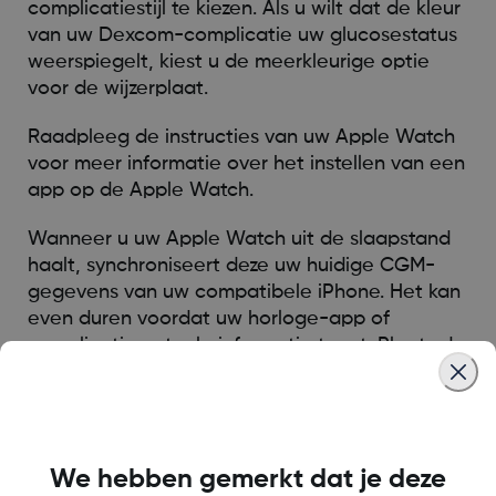
complicatiestijl te kiezen. Als u wilt dat de kleur
van uw Dexcom-complicatie uw glucosestatus
weerspiegelt, kiest u de meerkleurige optie
voor de wijzerplaat.
Raadpleeg de instructies van uw Apple Watch
voor meer informatie over het instellen van een
app op de Apple Watch.
Wanneer u uw Apple Watch uit de slaapstand
haalt, synchroniseert deze uw huidige CGM-
gegevens van uw compatibele iPhone. Het kan
even duren voordat uw horloge-app of
complicatie actuele informatie toont. Plaats de
Dexcom G6 app in de Dock en schakel de
vernieuwing van de achtergrond-app in om de
beste prestaties te verkrijgen. Apple beperkt
het aantal keren dat apps van derden, zoals
We hebben gemerkt dat je deze
Dexcom, horlogecomplicaties kunnen