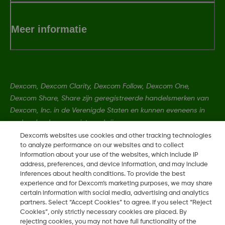
Meer informatie
Dexcom, Dexcom Clarity, Dexcom Follow, Dexcom One,
Dexcom Share, Share zijn geregistreerde handelsmerken van
Dexcom, Inc. in de Verenigde Staten en kunnen eveneens in
andere landen geregistreerd zijn.
Dexcom's websites use cookies and other tracking technologies
to analyze performance on our websites and to collect
LBL-1000734 Rev002
information about your use of the websites, which include IP
address, preferences, and device information, and may include
inferences about health conditions. To provide the best
experience and for Dexcom’s marketing purposes, we may share
©
2026 Dexcom, Inc. Alle rechten voorbehouden.
certain information with social media, advertising and analytics
partners. Select “Accept Cookies” to agree. If you select “Reject
Cookies”, only strictly necessary cookies are placed. By
rejecting cookies, you may not have full functionality of the