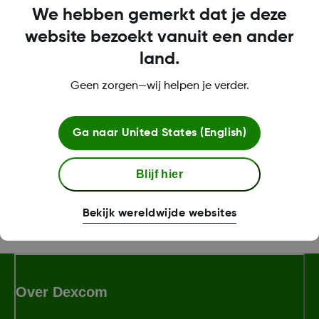
worden ontzien*
We hebben gemerkt dat je deze
*Als uw glucosewaarschuwingen en -waarden van de Dexcom ONE niet
website bezoekt vanuit een ander
overeenstemmen met symptomen of verwachtingen, moet u een
land.
bloedglucosemeter gebruiken om behandelbeslissingen te nemen voor uw
Geen zorgen—wij helpen je verder.
diabetes.
Ga naar
United States (English)
Was this article helpful?
Blijf hier
Bekijk wereldwijde websites
LBL-1000734 Rev002
Over Dexcom