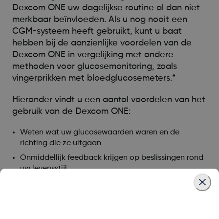
Dexcom ONE uw dagelijkse routine al dan niet
merkbaar beïnvloeden. Als u nog nooit een
CGM-systeem heeft gebruikt, kunt u baat
hebben bij de aanzienlijke voordelen van de
Dexcom ONE in vergelijking met andere
methoden voor glucosemonitoring, zoals
vingerprikken met bloedglucosemeters.*
Hieronder vindt u een aantal voordelen van het
gebruik van de Dexcom ONE:
Weten wat uw glucosewaarden waren en de
richting die ze uitgaan
Onmiddellijk feedback krijgen op beslissingen rond
uw levensstijl
Behandelbeslissingen nemen met uw Dexcom ONE
Minder pijn en gedoe als gevolg van regelmatige
bloedglucosetesten, waarbij de vingertoppen