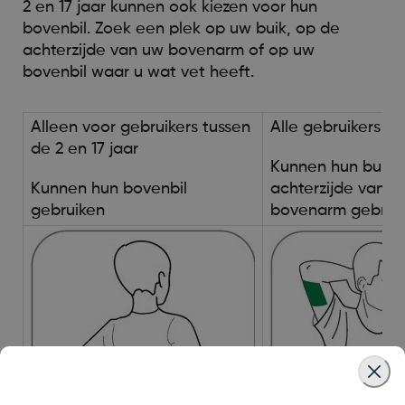
2 en 17 jaar kunnen ook kiezen voor hun
bovenbil. Zoek een plek op uw buik, op de
achterzijde van uw bovenarm of op uw
bovenbil waar u wat vet heeft.
Alleen voor gebruikers tussen
Alle gebruikers va
de 2 en 17 jaar
Kunnen hun buik 
Kunnen hun bovenbil
achterzijde van h
gebruiken
bovenarm gebrui