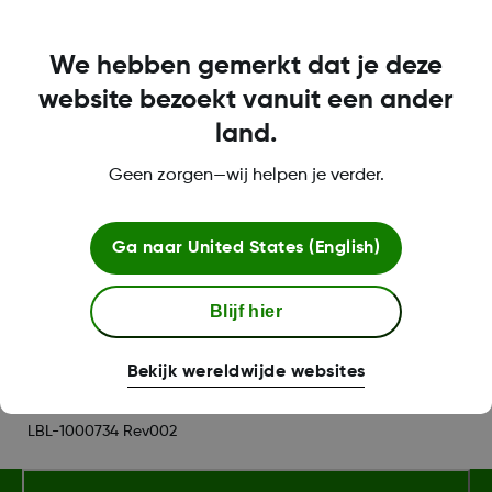
We hebben gemerkt dat je deze
website bezoekt vanuit een ander
land.
De sensor is niet getest of goedgekeurd voor
Geen zorgen—wij helpen je verder.
andere plekken. Bespreek met uw zorgverlener
wat de beste plek is voor u.
Ga naar
United States (English)
Was this article helpful?
Blijf hier
Bekijk wereldwijde websites
LBL-1000734 Rev002