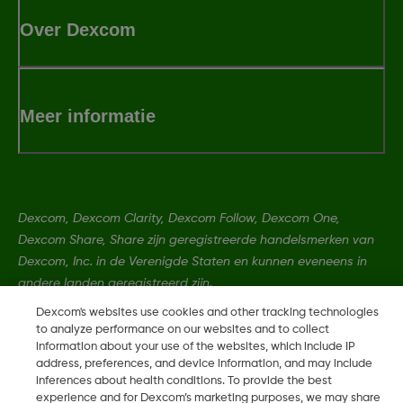
Over Dexcom
Meer informatie
Dexcom, Dexcom Clarity, Dexcom Follow, Dexcom One,
Dexcom Share, Share zijn geregistreerde handelsmerken van
Dexcom, Inc. in de Verenigde Staten en kunnen eveneens in
andere landen geregistreerd zijn.
Dexcom's websites use cookies and other tracking technologies
to analyze performance on our websites and to collect
LBL-1000734 Rev002
information about your use of the websites, which include IP
address, preferences, and device information, and may include
inferences about health conditions. To provide the best
©
2026 Dexcom, Inc. Alle rechten voorbehouden.
experience and for Dexcom’s marketing purposes, we may share