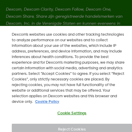
Dexcom, Dexcom Clarity, Dexcom Follow, Dexcom One,
Dexcom Share, Share zijn geregistreerde handelsmerken van
Dexcom, Inc. in de Verenigde Staten en kunnen eveneens in
andere landen geregistreerd zijn.
Dexcom's websites use cookies and other tracking technologies
to analyze performance on our websites and to collect
information about your use of the websites, which include IP
MAT-1841 Rev001
address, preferences, and device information, and may include
inferences about health conditions. To provide the best
experience and for Dexcom’s marketing purposes, we may share
©
2026 Dexcom, Inc. Alle rechten voorbehouden.
certain information with social media, advertising and analytics
partners. Select “Accept Cookies” to agree. If you select “Reject
Cookies”, only strictly necessary cookies are placed. By
rejecting cookies, you may not have full functionality of the
website or additional services that may be offered. Your
Wijzig Regio
selection applies on Dexcom websites and this browser and
BE
device only.
Cookie Policy
Cookie Settings
Reject Cookies