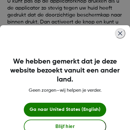
U kunt pas op de applicatorknop drukken als u
de applicator zo stevig tegen uw huid heeft
gedrukt dat de doorzichtige beschermkap naar
binnen drukt. Dan activeert de knop en kunt u
erop drukken om de sensor in te brengen
Was this article helpful?
We hebben gemerkt dat je deze
website bezoekt vanuit een ander
land.
LBL-1000444 Rev001
Geen zorgen—wij helpen je verder.
Ga naar
United States (English)
Over Dexcom
Blijf hier