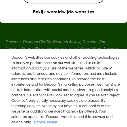
Meer informatie
Bekijk wereldwijde websites
Dexcom, Dexcom Clarity, Dexcom Follow, Dexcom One,
Dexcom Share, Share zijn geregistreerde handelsmerken van
Dexcom, Inc. in de Verenigde Staten en kunnen eveneens in
Dexcom's websites use cookies and other tracking technologies
andere landen geregistreerd zijn.
to analyze performance on our websites and to collect
information about your use of the websites, which include IP
address, preferences, and device information, and may include
inferences about health conditions. To provide the best
LBL-1000444 Rev001
experience and for Dexcom’s marketing purposes, we may share
certain information with social media, advertising and analytics
partners. Select “Accept Cookies” to agree. If you select “Reject
©
2026 Dexcom, Inc. Alle rechten voorbehouden.
Cookies”, only strictly necessary cookies are placed. By
rejecting cookies, you may not have full functionality of the
website or additional services that may be offered. Your
selection applies on Dexcom websites and this browser and
Wijzig Regio
device only.
Cookie Policy
BE