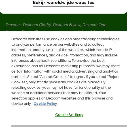
Bekijk wereldwijde websites
Dexcom, Dexcom Clarity, Dexcom Follow, Dexcom One,
Dexcom Share, Share zijn geregistreerde handelsmerken van
Dexcom, Inc. in de Verenigde Staten en kunnen eveneens in
Dexcom's websites use cookies and other tracking technologies
to analyze performance on our websites and to collect
andere landen geregistreerd zijn.
information about your use of the websites, which include IP
address, preferences, and device information, and may include
inferences about health conditions. To provide the best
MAT-1802
experience and for Dexcom’s marketing purposes, we may share
certain information with social media, advertising and analytics
partners. Select “Accept Cookies” to agree. If you select “Reject
©
2026 Dexcom, Inc. Alle rechten voorbehouden.
Cookies”, only strictly necessary cookies are placed. By
rejecting cookies, you may not have full functionality of the
website or additional services that may be offered. Your
selection applies on Dexcom websites and this browser and
device only.
Cookie Policy
Wijzig Regio
BE
Cookie Settings