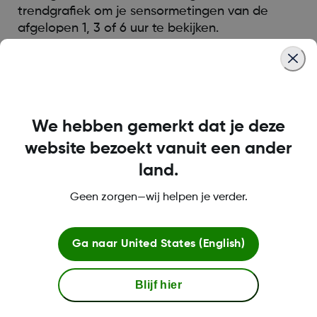
trendgrafiek om je sensormetingen van de
afgelopen 1, 3 of 6 uur te bekijken.
Was this article helpful?
We hebben gemerkt dat je deze
website bezoekt vanuit een ander
land.
MAT-1802
Geen zorgen—wij helpen je verder.
Over Dexcom
Ga naar
United States (English)
Blijf hier
Meer informatie