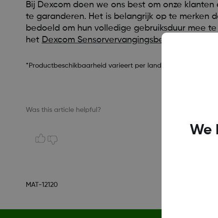
Bij Dexcom doen we ons best om onze klanten 
te garanderen. Het is belangrijk op te merken
bedoeld om hun volledige gebruiksduur mee te 
het
Dexcom Sensorvervangingsbeleid
te bekijk
*Productbeschikbaarheid varieert per land
Was this article helpful?
We 
MAT-12120