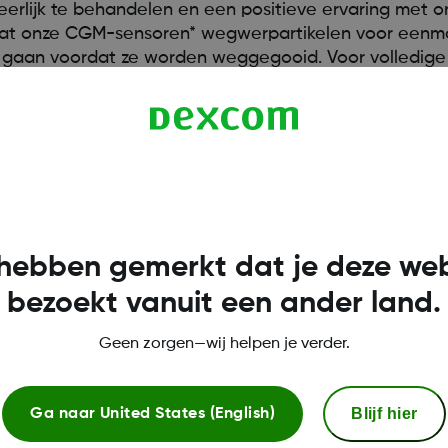
eerlijk te behandelen en een positieve ervaring met
 dat onze CGM-sensoren* wegwerpartikelen voor eenmal
gaan voordat ze worden weggegooid. Voor volledige de
en.
hebben gemerkt dat je deze web
bezoekt vanuit een ander land.
Geen zorgen—wij helpen je verder.
Blijf hier
Ga naar
United States (English)