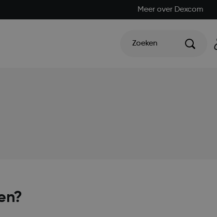
Meer over Dexcom
Zoeken
en?