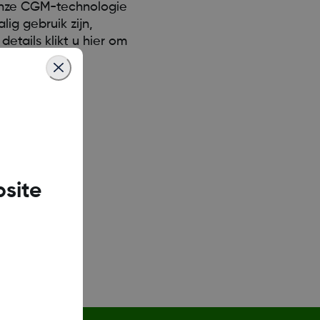
 onze CGM-technologie
ig gebruik zijn,
tails klikt u hier om
site