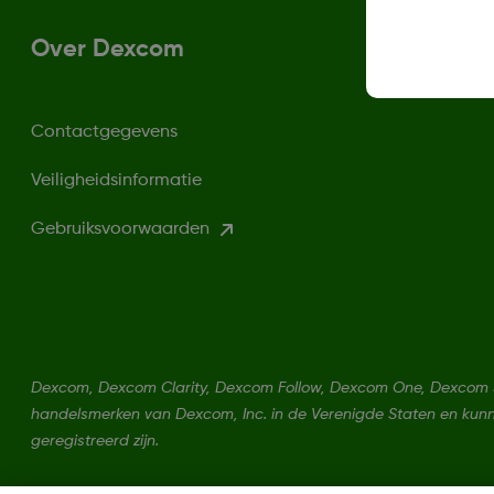
Over Dexcom
Contactgegevens
Veiligheidsinformatie
Gebruiksvoorwaarden
Dexcom, Dexcom Clarity, Dexcom Follow, Dexcom One, Dexcom Sh
handelsmerken van Dexcom, Inc. in de Verenigde Staten en kun
geregistreerd zijn.