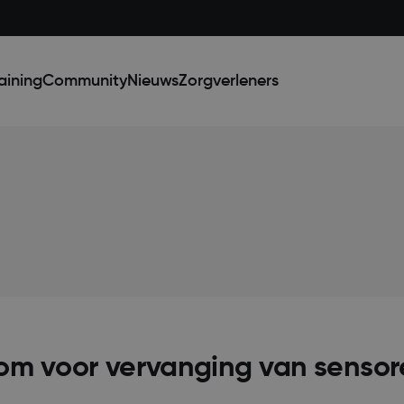
aining
Community
Nieuws
Zorgverleners
com voor vervanging van sensor