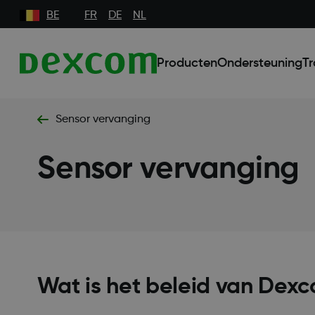
BE
FR
DE
NL
Producten
Ondersteuning
Tr
Sensor vervanging
Sensor vervanging
Wat is het beleid van Dex