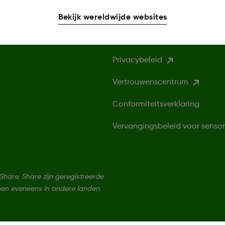
Bekijk wereldwijde websites
Meer informatie
Privacybeleid
Vertrouwenscentrum
Conformiteitsverklaring
Vervangingsbeleid voor senso
are, Share zijn geregistreerde
nen eveneens in andere landen