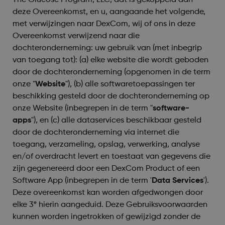
The Glucose Program, LLC, dat is gekoppeld aan
deze Overeenkomst, en u, aangaande het volgende,
met verwijzingen naar DexCom, wij of ons in deze
Overeenkomst verwijzend naar die
dochteronderneming: uw gebruik van (met inbegrip
van toegang tot): (a) elke website die wordt geboden
door de dochteronderneming (opgenomen in de term
onze "
Website
"), (b) alle softwaretoepassingen ter
beschikking gesteld door de dochteronderneming op
onze Website (inbegrepen in de term "
software-
apps
"), en (c) alle dataservices beschikbaar gesteld
door de dochteronderneming via internet die
toegang, verzameling, opslag, verwerking, analyse
en/of overdracht levert en toestaat van gegevens die
zijn gegenereerd door een DexCom Product of een
Software App (inbegrepen in de term '
Data Services
').
Deze overeenkomst kan worden afgedwongen door
e
elke 3
hierin aangeduid. Deze Gebruiksvoorwaarden
kunnen worden ingetrokken of gewijzigd zonder de