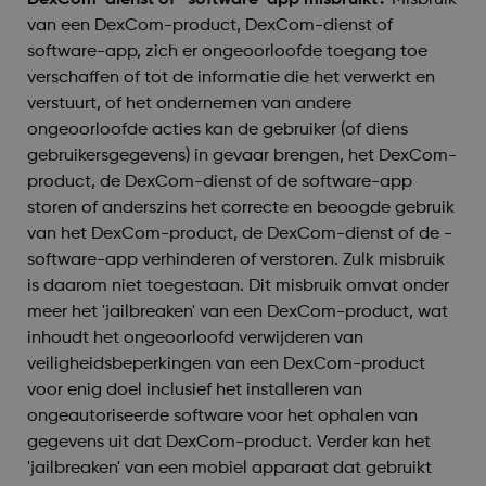
DexCom-dienst of -software-app misbruikt?
Misbruik
van een DexCom-product, DexCom-dienst of
software-app, zich er ongeoorloofde toegang toe
verschaffen of tot de informatie die het verwerkt en
verstuurt, of het ondernemen van andere
ongeoorloofde acties kan de gebruiker (of diens
gebruikersgegevens) in gevaar brengen, het DexCom-
product, de DexCom-dienst of de software-app
storen of anderszins het correcte en beoogde gebruik
van het DexCom-product, de DexCom-dienst of de -
software-app verhinderen of verstoren. Zulk misbruik
is daarom niet toegestaan. Dit misbruik omvat onder
meer het 'jailbreaken' van een DexCom-product, wat
inhoudt het ongeoorloofd verwijderen van
veiligheidsbeperkingen van een DexCom-product
voor enig doel inclusief het installeren van
ongeautoriseerde software voor het ophalen van
gegevens uit dat DexCom-product. Verder kan het
'jailbreaken' van een mobiel apparaat dat gebruikt