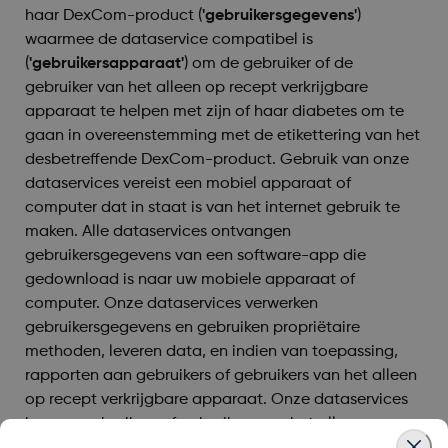
haar DexCom-product (
'gebruikersgegevens'
)
waarmee de dataservice compatibel is
(
'gebruikersapparaat'
) om de gebruiker of de
gebruiker van het alleen op recept verkrijgbare
apparaat te helpen met zijn of haar diabetes om te
gaan in overeenstemming met de etikettering van het
desbetreffende DexCom-product. Gebruik van onze
dataservices vereist een mobiel apparaat of
computer dat in staat is van het internet gebruik te
maken. Alle dataservices ontvangen
gebruikersgegevens van een software-app die
gedownload is naar uw mobiele apparaat of
computer. Onze dataservices verwerken
gebruikersgegevens en gebruiken propriëtaire
methoden, leveren data, en indien van toepassing,
rapporten aan gebruikers of gebruikers van het alleen
op recept verkrijgbare apparaat. Onze dataservices
kunnen gebruikers of gebruikers van het alleen op