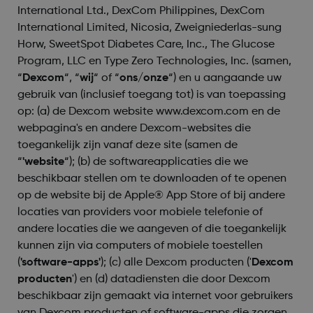
International Ltd., DexCom Philippines, DexCom
International Limited, Nicosia, Zweigniederlas-sung
Horw, SweetSpot Diabetes Care, Inc., The Glucose
Program, LLC en Type Zero Technologies, Inc. (samen,
“
Dexcom
“, “
wij
“ of “
ons/onze
“) en u aangaande uw
gebruik van (inclusief toegang tot) is van toepassing
op: (a) de Dexcom website www.dexcom.com en de
webpagina's en andere Dexcom-websites die
toegankelijk zijn vanaf deze site (samen de
“
'website
“); (b) de softwareapplicaties die we
beschikbaar stellen om te downloaden of te openen
op de website bij de Apple® App Store of bij andere
locaties van providers voor mobiele telefonie of
andere locaties die we aangeven of die toegankelijk
kunnen zijn via computers of mobiele toestellen
(
'software-apps'
); (c) alle Dexcom producten ('
Dexcom
producten
') en (d) datadiensten die door Dexcom
beschikbaar zijn gemaakt via internet voor gebruikers