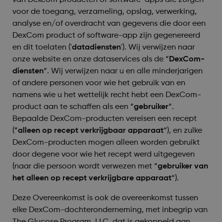
van Dexcom producten of software-apps die zorgen
voor de toegang, verzameling, opslag, verwerking,
analyse en/of overdracht van gegevens die door een
DexCom product of software-app zijn gegenereerd
en dit toelaten ('
datadiensten
'). Wij verwijzen naar
onze website en onze dataservices als de “
DexCom-
diensten
“. Wij verwijzen naar u en alle minderjarigen
of andere personen voor wie het gebruik van en
namens wie u het wettelijk recht hebt een DexCom-
product aan te schaffen als een “
gebruiker
“.
Bepaalde DexCom-producten vereisen een recept
(“
alleen op recept verkrijgbaar apparaat
“), en zulke
DexCom-producten mogen alleen worden gebruikt
door degene voor wie het recept werd uitgegeven
(naar die persoon wordt verwezen met “
gebruiker van
het alleen op recept verkrijgbare apparaat
“).
Deze Overeenkomst is ook de overeenkomst tussen
elke DexCom-dochteronderneming, met inbegrip van