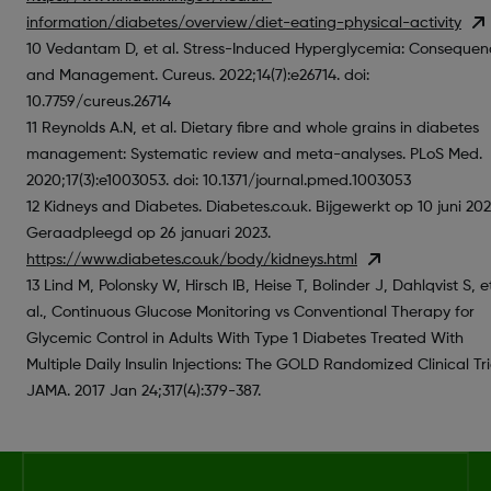
information/diabetes/overview/diet-eating-physical-activity
10 Vedantam D, et al. Stress-Induced Hyperglycemia: Consequen
and Management. Cureus. 2022;14(7):e26714. doi:
10.7759/cureus.26714
11 Reynolds A.N, et al. Dietary fibre and whole grains in diabetes
management: Systematic review and meta-analyses. PLoS Med.
2020;17(3):e1003053. doi: 10.1371/journal.pmed.1003053
12 Kidneys and Diabetes. Diabetes.co.uk. Bijgewerkt op 10 juni 202
Geraadpleegd op 26 januari 2023.
https://www.diabetes.co.uk/body/kidneys.html
13 Lind M, Polonsky W, Hirsch IB, Heise T, Bolinder J, Dahlqvist S, e
al., Continuous Glucose Monitoring vs Conventional Therapy for
Glycemic Control in Adults With Type 1 Diabetes Treated With
Multiple Daily Insulin Injections: The GOLD Randomized Clinical Tri
JAMA. 2017 Jan 24;317(4):379-387.