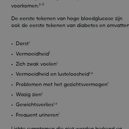
2-5
voorkomen.
De eerste tekenen van hoge bloedglucose zijn
ook de eerste tekenen van diabetes en omvatten
Dorst
1
Vermoeidheid
1
Zich zwak voelen
1
Vermoeidheid en lusteloosheid
1,6
Problemen met het gezichtsvermogen
1
Wazig zien
1
Gewichtsverlies
1,6
Frequent urineren
1
Lichte symptomen die niet worden herkend en