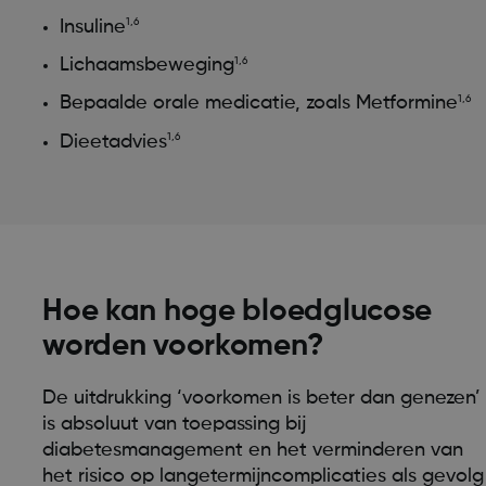
Insuline
1,6
Lichaamsbeweging
1,6
Bepaalde orale medicatie, zoals Metformine
1,6
Dieetadvies
1,6
Hoe kan hoge bloedglucose
worden voorkomen?
De uitdrukking ‘voorkomen is beter dan genezen’
is absoluut van toepassing bij
diabetesmanagement en het verminderen van
het risico op langetermijncomplicaties als gevolg