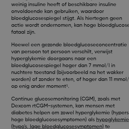
weinig insuline heeft of beschikbare insuline
onvoldoende kan gebruiken, waardoor
bloedglucosespiegel stijgt. Als hiertegen geen
actie wordt ondernomen, kan hoge bloedglucos
fataal zijn.
Hoewel een gezonde bloedglucoseconcentratie
van persoon tot persoon verschilt, verwijst
hyperglykemie doorgaans naar een
bloedglucosespiegel hoger dan 7 mmol/l in
nuchtere toestand (bijvoorbeeld na het wakker
worden) of zonder te eten, of hoger dan 11 mmol/
op enig ander moment¹.
Continue glucosemonitoring (CGM), zoals met
Dexcom rtCGM-systemen, kan mensen met
diabetes helpen om zowel hyperglykemie (hypers
hoge bloedglucosesymptomen) als
hypoglykemi
(hypo's, lage bloedglucosesymptomen)
te