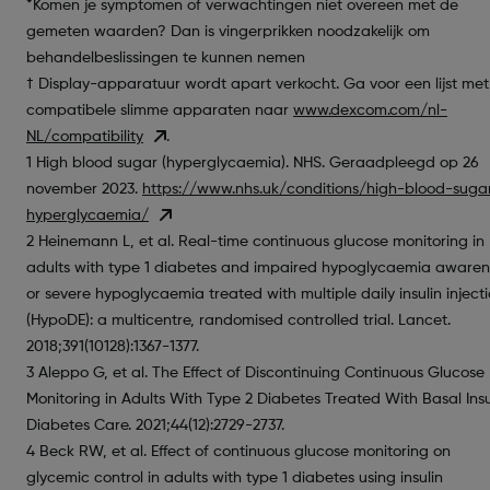
*Komen je symptomen of verwachtingen niet overeen met de
gemeten waarden? Dan is vingerprikken noodzakelijk om
behandelbeslissingen te kunnen nemen
† Display-apparatuur wordt apart verkocht. Ga voor een lijst met
compatibele slimme apparaten naar
www.dexcom.com/nl-
NL/compatibility
.
1 High blood sugar (hyperglycaemia). NHS. Geraadpleegd op 26
november 2023.
https://www.nhs.uk/conditions/high-blood-suga
hyperglycaemia/
2 Heinemann L, et al. Real-time continuous glucose monitoring in
adults with type 1 diabetes and impaired hypoglycaemia awaren
or severe hypoglycaemia treated with multiple daily insulin inject
(HypoDE): a multicentre, randomised controlled trial. Lancet.
2018;391(10128):1367-1377.
3 Aleppo G, et al. The Effect of Discontinuing Continuous Glucose
Monitoring in Adults With Type 2 Diabetes Treated With Basal Insu
Diabetes Care. 2021;44(12):2729-2737.
4 Beck RW, et al. Effect of continuous glucose monitoring on
glycemic control in adults with type 1 diabetes using insulin