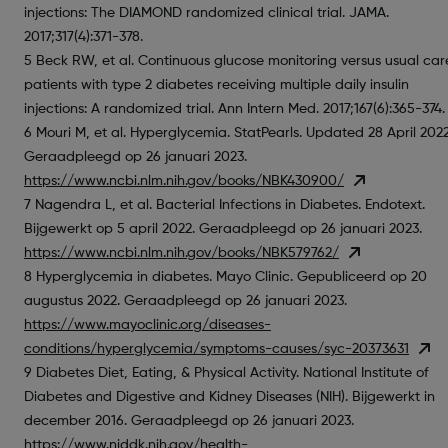
injections: The DIAMOND randomized clinical trial. JAMA.
2017;317(4):371-378.
5 Beck RW, et al. Continuous glucose monitoring versus usual car
patients with type 2 diabetes receiving multiple daily insulin
injections: A randomized trial. Ann Intern Med. 2017;167(6):365-374.
6 Mouri M, et al. Hyperglycemia. StatPearls. Updated 28 April 2022
Geraadpleegd op 26 januari 2023.
https://www.ncbi.nlm.nih.gov/books/NBK430900/
7 Nagendra L, et al. Bacterial Infections in Diabetes. Endotext.
Bijgewerkt op 5 april 2022. Geraadpleegd op 26 januari 2023.
https://www.ncbi.nlm.nih.gov/books/NBK579762/
8 Hyperglycemia in diabetes. Mayo Clinic. Gepubliceerd op 20
augustus 2022. Geraadpleegd op 26 januari 2023.
https://www.mayoclinic.org/diseases-
conditions/hyperglycemia/symptoms-causes/syc-20373631
9 Diabetes Diet, Eating, & Physical Activity. National Institute of
Diabetes and Digestive and Kidney Diseases (NIH). Bijgewerkt in
december 2016. Geraadpleegd op 26 januari 2023.
https://www.niddk.nih.gov/health-