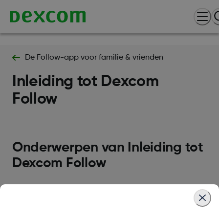
De Follow-app voor familie & vrienden
Inleiding tot Dexcom
Follow
Onderwerpen van Inleiding tot
Dexcom Follow
Follow instellen op een