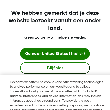
nieuw apparaat
We hebben gemerkt dat je deze
website bezoekt vanuit een ander
land.
Algemene voorwaarden
Geen zorgen—wij helpen je verder.
Ga naar
United States (English)
Meer informatie
Blijf hier
Bekijk wereldwijde websites
Dexcom's websites use cookies and other tracking technologies
Dexcom, Dexcom Clarity, Dexcom Follow, Dexcom One,
to analyze performance on our websites and to collect
information about your use of the websites, which include IP
Dexcom Share, Share zijn geregistreerde handelsmerken van
address, preferences, and device information, and may include
Dexcom, Inc. in de Verenigde Staten en kunnen eveneens in
inferences about health conditions. To provide the best
andere landen geregistreerd zijn.
experience and for Dexcom’s marketing purposes, we may share