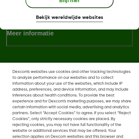
Blijf hier
Algemene voorwaarden
Bekijk wereldwijde websites
Meer informatie
Dexcom, Dexcom Clarity, Dexcom Follow, Dexcom One,
Dexcom's websites use cookies and other tracking technologies
Dexcom Share, Share zijn geregistreerde handelsmerken van
to analyze performance on our websites and to collect
Dexcom, Inc. in de Verenigde Staten en kunnen eveneens in
information about your use of the websites, which include IP
address, preferences, and device information, and may include
andere landen geregistreerd zijn.
inferences about health conditions. To provide the best
experience and for Dexcom’s marketing purposes, we may share
certain information with social media, advertising and analytics
partners. Select “Accept Cookies” to agree. If you select “Reject
©
2026 Dexcom, Inc. Alle rechten voorbehouden.
Cookies”, only strictly necessary cookies are placed. By
rejecting cookies, you may not have full functionality of the
website or additional services that may be offered. Your
selection applies on Dexcom websites and this browser and