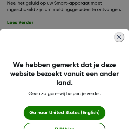
Nee, het geluid op uw Smart-apparaat moet
ingeschakeld zijn om meldingsgeluiden te ontvangen.
Lees Verder
De Follow-app gebruiken
We hebben gemerkt dat je deze
website bezoekt vanuit een ander
Hoeveel Delers kan ik volgen?
land.
Volg maximaal tien (10) Delers met Dexcom Follow.
Geen zorgen—wij helpen je verder.
Lees Verder
Ga naar
United States (English)