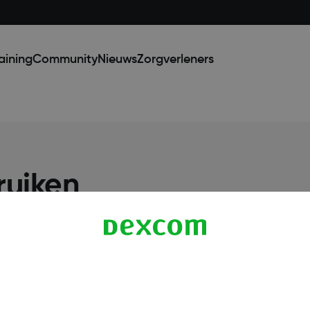
aining
Community
Nieuws
Zorgverleners
ruiken