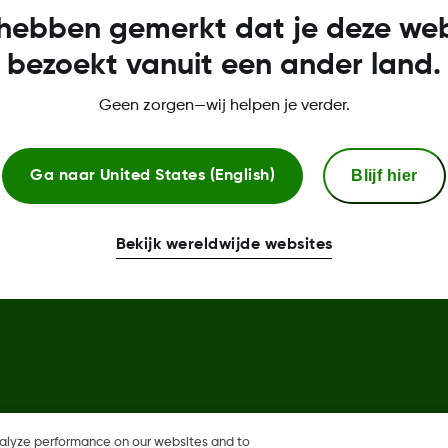
Meer informatie
hebben gemerkt dat je deze web
bezoekt vanuit een ander land.
Privacybeleid
Geen zorgen—wij helpen je verder.
Conformiteitsverklaring
Vervangingsbeleid voor senso
Blijf hier
Ga naar
United States (English)
Bekijk wereldwijde websites
are, Share zijn geregistreerde
nen eveneens in andere landen
nalyze performance on our websites and to