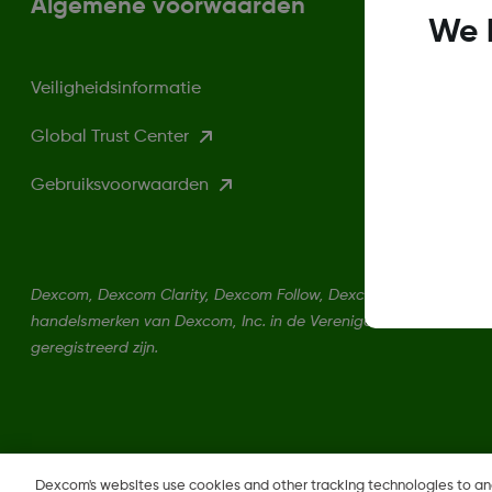
Algemene voorwaarden
We 
Veiligheidsinformatie
Global Trust Center
Gebruiksvoorwaarden
Dexcom, Dexcom Clarity, Dexcom Follow, Dexcom One, Dexcom Sh
handelsmerken van Dexcom, Inc. in de Verenigde Staten en kun
geregistreerd zijn.
Dexcom's websites use cookies and other tracking technologies to a