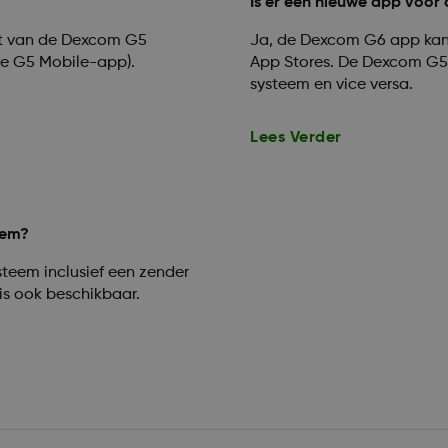
Is er een nieuwe app voor
t van de Dexcom G5
Ja, de Dexcom G6 app kan
de G5 Mobile-app).
App Stores. De Dexcom G5 
systeem en vice versa.
Lees Verder
eem?
teem inclusief een zender
s ook beschikbaar.