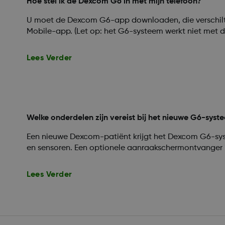
Hoe stel ik de Dexcom G6 in met mijn telefoon?
U moet de Dexcom G6-app downloaden, die verschil
Mobile-app. (Let op: het G6-systeem werkt niet met 
Lees Verder
Welke onderdelen zijn vereist bij het nieuwe G6-syst
Een nieuwe Dexcom-patiënt krijgt het Dexcom G6-sys
en sensoren. Een optionele aanraakschermontvanger i
Lees Verder