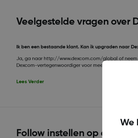
Veelgestelde vragen ove
Ik ben een bestaande klant. Kan ik upgraden naar D
Ja, ga naar http://www.dexcom.com/global of neem 
Dexcom-vertegenwoordiger voor meer informatie.
Lees Verder
We 
Follow instellen op een ni