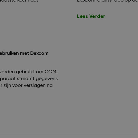
laatste keer hebt
Dexcom Clarity-app op de 
Lees Verder
gebruiken met Dexcom
 worden gebruikt om CGM-
apparaat streamt gegevens
 zijn voor verslagen na