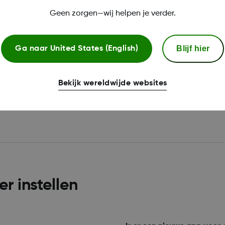
Geen zorgen—wij helpen je verder.
low app?
Blijf hier
Ga naar
United States (English)
s. Voor de nieuwste
Bekijk wereldwijde websites
r instellen