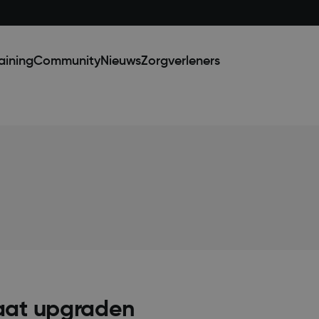
aining
Community
Nieuws
Zorgverleners
aat upgraden