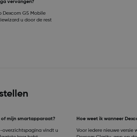
 ga vervangen?
app Dexcom G5 Mobile
tiewizard u door de rest
stellen
r of mijn smartapparaat?
Hoe weet ik wanneer Dexco
overzichtspagina vindt u
Voor iedere nieuwe versi