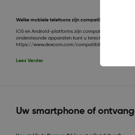
Welke mobiele telefoons zijn compatibel met de Fol
iOS en Android-platforms zijn compatibel voor Volger
ondersteunde apparaten kunt u terecht op
https://www.dexcom.com/compatibility.
Lees Verder
Uw smartphone of ontvange