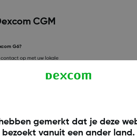
r Dexcom CGM
excom G6?
contact op met uw lokale
hebben gemerkt dat je deze web
euw apparaat
bezoekt vanuit een ander land.