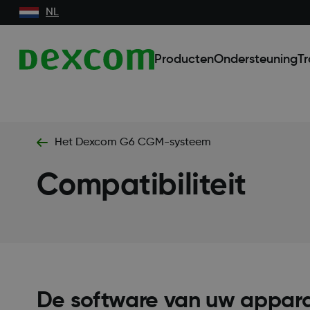
NL
Producten
Ondersteuning
Tr
Het Dexcom G6 CGM-systeem
Compatibiliteit
De software van uw appar