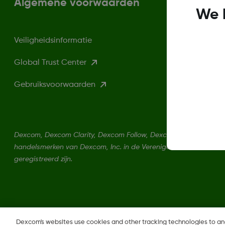
Algemene voorwaarden
We 
Veiligheidsinformatie
Global Trust Center
Gebruiksvoorwaarden
Dexcom, Dexcom Clarity, Dexcom Follow, Dexcom One, Dexcom Sh
handelsmerken van Dexcom, Inc. in de Verenigde Staten en kun
geregistreerd zijn.
Dexcom's websites use cookies and other tracking technologies to a