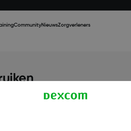
aining
Community
Nieuws
Zorgverleners
ruiken