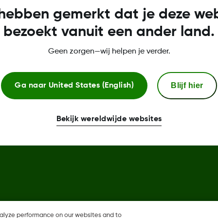
Meer informatie
hebben gemerkt dat je deze web
bezoekt vanuit een ander land.
Privacybeleid
Geen zorgen—wij helpen je verder.
Conformiteitsverklaring
Vervangingsbeleid voor senso
Blijf hier
Ga naar
United States (English)
Bekijk wereldwijde websites
are, Share zijn geregistreerde
nen eveneens in andere landen
nalyze performance on our websites and to