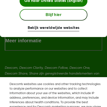
Ga naar
United States (English)
Blijf hier
Algemene voorwaarden
Bekijk wereldwijde websites
Meer informatie
Dexcom, Dexcom Clarity, Dexcom Follow, Dexcom One,
Dexcom Share, Share zijn geregistreerde handelsmerken van
Dexcom, Inc. in de Verenigde Staten en kunnen eveneens in
Dexcom's websites use cookies and other tracking technologies
andere landen geregistreerd zijn.
to analyze performance on our websites and to collect
information about your use of the websites, which include IP
address, preferences, and device information, and may include
LBL-1000444 Rev001
inferences about health conditions. To provide the best
experience and for Dexcom’s marketing purposes, we may share