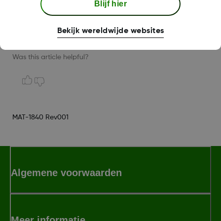
Blijf hier
deur uit, maar laat uw iPhone thuis, dan
ontvangt u geen CGM-updates.
Bekijk wereldwijde websites
Was this article helpful?
MAT-1840 Rev001
Algemene voorwaarden
Meer informatie