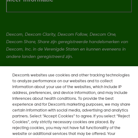
Dexcom, Dexcom Clarity, Dexcom Follow, Dexcom One,
Dexcom Share, Share zijn geregistreerde handelsmerken van
Dexcom, Inc. in de Verenigde Staten en kunnen eveneens in
andere landen geregistreerd zijn.
Dexcom's websites use cookies and other tracking technologies
MAT-1840 Rev001
to analyze performance on our websites and to collect
information about your use of the websites, which include IP
address, preferences, and device information, and may include
©
2026 Dexcom, Inc. Alle rechten voorbehouden.
inferences about health conditions. To provide the best
experience and for Dexcom’s marketing purposes, we may share
certain information with social media, advertising and analytics
partners. Select “Accept Cookies” to agree. If you select “Reject
Wijzig Regio
Cookies”, only strictly necessary cookies are placed. By
NL
rejecting cookies, you may not have full functionality of the
website or additional services that may be offered. Your