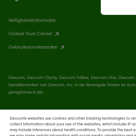
Veiligheidsinformatie
Global Trust Center
Gebruiksvoorwaarden
Dexcom, Dexcom Clarity, Dexcom Follow, Dexcom One, Dexcom Sh
handelsmerken van Dexcom, Inc. in de Verenigde Staten en kun
geregistreerd zijn.
LBL014350 Rev004
Dexcom's websites use cookies and other tracking technologies to a
collect information about your use of the websites, which include IP a
may include inferences about health conditions. To provide the best
we may share certain information with social media, advertising and a