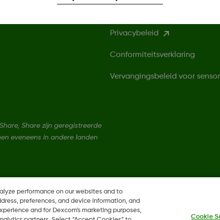
Privacybeleid
Conformiteitsverklaring
Vervangingsbeleid voor senso
are, Share zijn geregistreerde
nen eveneens in andere landen
nalyze performance on our websites and to
ddress, preferences, and device information, and
 experience and for Dexcom’s marketing purposes,
Cookie S
nalytics partners. Select “Accept Cookies” to