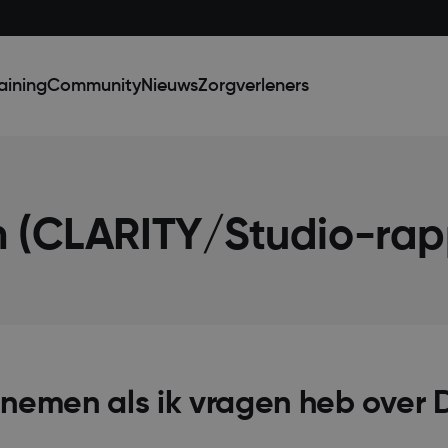
aining
Community
Nieuws
Zorgverleners
n (CLARITY/Studio-rap
pnemen als ik vragen heb over