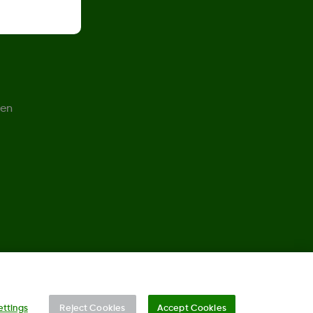
ren
©
2026 Dexcom, Inc. Alle rechten voorbehouden.
ettings
Reject Cookies
Accept Cookies