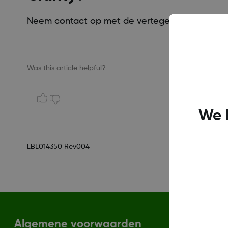
Neem contact op met de vertegenwoordiger va
Was this article helpful?
We 
LBL014350 Rev004
Algemene voorwaarden