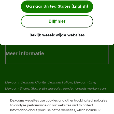
LBL020934 Rev001
Ga naar
United States (English)
Blijf hier
Algemene voorwaarden
Bekijk wereldwijde websites
Meer informatie
Dexcom, Dexcom Clarity, Dexcom Follow, Dexcom One,
Dexcom Share, Share zijn geregistreerde handelsmerken van
Dexcom, Inc. in de Verenigde Staten en kunnen eveneens in
andere landen geregistreerd zijn.
Dexcom's websites use cookies and other tracking technologies
to analyze performance on our websites and to collect
information about your use of the websites, which include IP