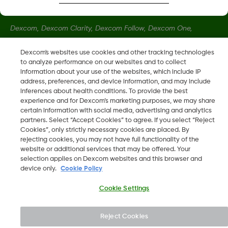
Dexcom, Dexcom Clarity, Dexcom Follow, Dexcom One,
Dexcom Share, Share zijn geregistreerde handelsmerken van
Dexcom, Inc. in de Verenigde Staten en kunnen eveneens in
Dexcom's websites use cookies and other tracking technologies
to analyze performance on our websites and to collect
andere landen geregistreerd zijn.
information about your use of the websites, which include IP
address, preferences, and device information, and may include
inferences about health conditions. To provide the best
LBL014350 Rev 004
experience and for Dexcom’s marketing purposes, we may share
certain information with social media, advertising and analytics
partners. Select “Accept Cookies” to agree. If you select “Reject
©
2026 Dexcom, Inc. Alle rechten voorbehouden.
Cookies”, only strictly necessary cookies are placed. By
rejecting cookies, you may not have full functionality of the
website or additional services that may be offered. Your
selection applies on Dexcom websites and this browser and
device only.
Cookie Policy
Wijzig Regio
NL
Cookie Settings
Reject Cookies