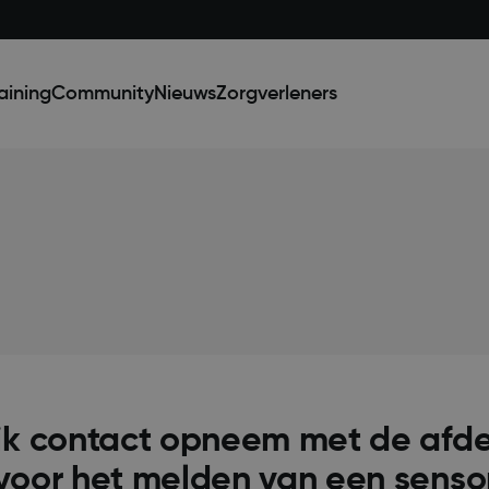
aining
Community
Nieuws
Zorgverleners
ik contact opneem met de afde
voor het melden van een sens