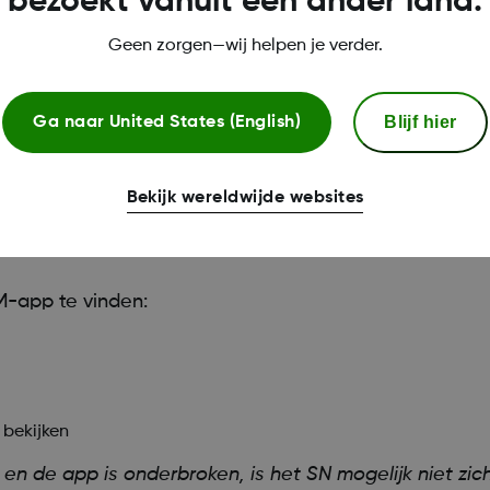
bezoekt vanuit een ander land.
Geen zorgen—wij helpen je verder.
Blijf hier
Ga naar
United States (English)
Bekijk wereldwijde websites
-app te vinden:
 bekijken
en de app is onderbroken, is het SN mogelijk niet zic