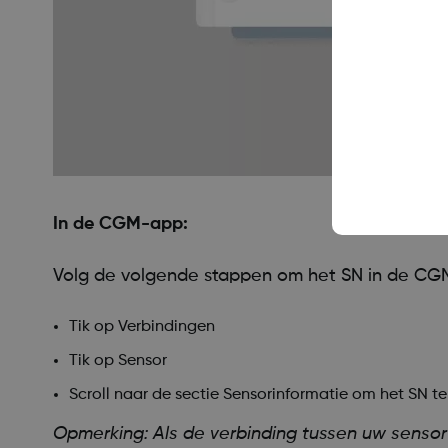
In de CGM-app:
Volg de volgende stappen om het SN in de CGM
Tik op Verbindingen
Tik op Sensor
Scroll naar de sectie Sensorinformatie om het SN te
Opmerking: Als de verbinding tussen uw sensor 