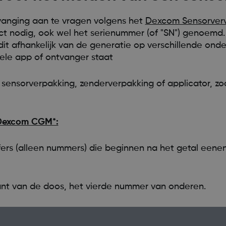
anging aan te vragen volgens het
Dexcom Sensorverv
ct nodig, ook wel het serienummer (of "SN") genoemd
dit afhankelijk van de generatie op verschillende ond
iele app of ontvanger staat
nsorverpakking, zenderverpakking of applicator, zod
 Dexcom CGM*:
fers (alleen nummers) die beginnen na het getal eenen
ant van de doos, het vierde nummer van onderen.