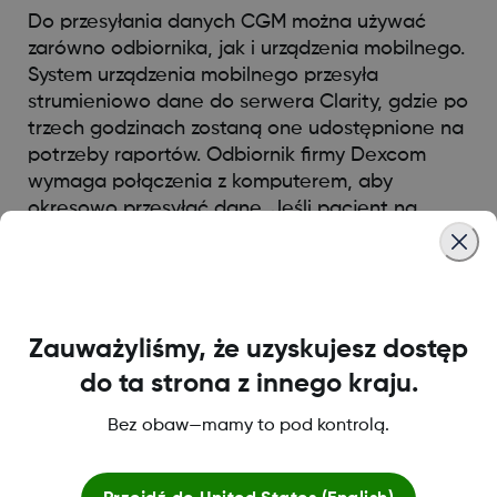
Do przesyłania danych CGM można używać
zarówno odbiornika, jak i urządzenia mobilnego.
System urządzenia mobilnego przesyła
strumieniowo dane do serwera Clarity, gdzie po
trzech godzinach zostaną one udostępnione na
potrzeby raportów. Odbiornik firmy Dexcom
wymaga połączenia z komputerem, aby
okresowo przesyłać dane. Jeśli pacjent na
zmianę korzysta z urządzenia mobilnego i
odbiornika, serwer Clarity będzie potrzebować
danych z obu tych urządzeń, aby zapewnić
dokładne statystyki.
Zauważyliśmy, że uzyskujesz dostęp
do ta strona z innego kraju.
Was this article helpful?
Bez obaw—mamy to pod kontrolą.