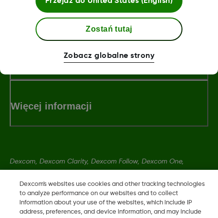
Przejdź do
United States (English)
LBL014350 Rev 004
Zostań tutaj
Zobacz globalne strony
Warunki i zasady
Więcej informacji
Dexcom, Dexcom Clarity, Dexcom Follow, Dexcom One,
Dexcom Share, Share są zastrzeżonymi znakami towarowymi
Dexcom's websites use cookies and other tracking technologies
w USA i mogą być zarejestrowane w innych krajach.
to analyze performance on our websites and to collect
information about your use of the websites, which include IP
address, preferences, and device information, and may include
LBL014350 Rev 004